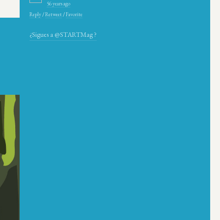
56 years ago
Reply
/
Retweet
/
Favorite
¿Sigues a @STARTMag ?