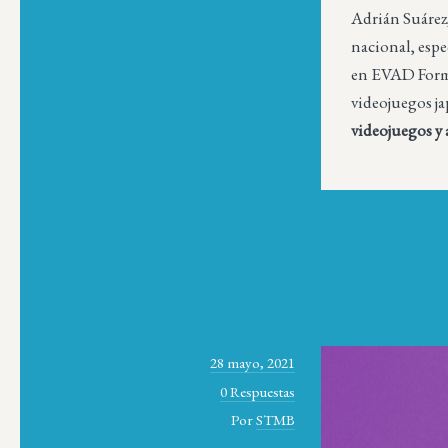
Adrián Suárez,
nacional, espe
en EVAD Forma
videojuegos j
videojuegos y 
28 mayo, 2021
0 Respuestas
Por
STMB