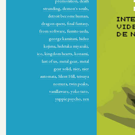
premonition
,
death
stranding
,
demon's souls
,
detroit become human
,
dragon quest
,
final fantasy
,
from software
,
fumito ueda
,
george kamitani
,
hideo
kojima
,
hidetaka miyazaki
,
ico
,
kingdom hearts
,
konami
,
last of us
,
metal gear
,
metal
gear solid
,
nier
,
nier
automata
,
Silent Hill
,
tetsuya
nomura
,
twin peaks
,
vanillaware
,
yoko taro
,
yuppie psycho
,
zen