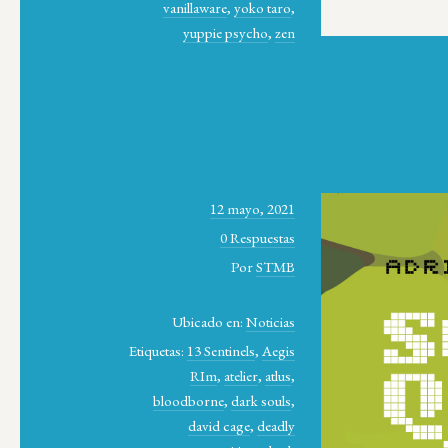
vanillaware
,
yoko taro
,
yuppie psycho
,
zen
12 mayo, 2021
0 Respuestas
Por
STMB
Ubicado en:
Noticias
Etiquetas:
13 Sentinels
,
Aegis
RIm
,
atelier
,
atlus
,
bloodborne
,
dark souls
,
david cage
,
deadly