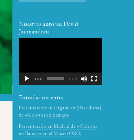
Nuestros autores: David
Jaumandreu
Reproductor
de
vídeo
00:00
15:33
Entradas recientes
Presentación en Gigamesh (Barcelona)
de «Colosos en llamas»
Presentación en Madrid de «Colosos
en llamas» en el Museo OXO.