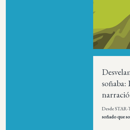
Desvelam
soñaba: 
narració
Desde STAR-
soñado que so