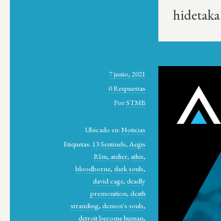
hidetaka
7 junio, 2021
0 Respuestas
Por
STMB
Ubicado en:
Noticias
Etiquetas:
13 Sentinels
,
Aegis
RIm
,
atelier
,
atlus
,
bloodborne
,
dark souls
,
david cage
,
deadly
premonition
,
death
stranding
,
demon's souls
,
detroit become human
,