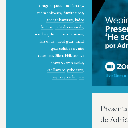
dragon quest
,
final fantasy
,
from software
,
fumito ueda
,
george kamitani
,
hideo
kojima
,
hidetaka miyazaki
,
ico
,
kingdom hearts
,
konami
,
last of us
,
metal gear
,
metal
gear solid
,
nier
,
nier
automata
,
Silent Hill
,
tetsuya
nomura
,
twin peaks
,
vanillaware
,
yoko taro
,
yuppie psycho
,
zen
Presenta
de Adri