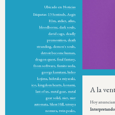
Ubicado en:
Noticias
Etiquetas:
13 Sentinels
,
Aegis
RIm
,
atelier
,
atlus
,
bloodborne
,
dark souls
,
david cage
,
deadly
premonition
,
death
stranding
,
demon's souls
,
detroit become human
,
dragon quest
,
final fantasy
,
from software
,
fumito ueda
,
george kamitani
,
hideo
kojima
,
hidetaka miyazaki
,
ico
,
kingdom hearts
,
konami
,
A la ve
last of us
,
metal gear
,
metal
gear solid
,
nier
,
nier
Hoy anunciamos
automata
,
Silent Hill
,
tetsuya
Interpretando
nomura
,
twin peaks
,