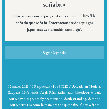
soñaba»
Hoy anunciamos que ya está a la venta el
libro ‘He
soñado que soñaba: Interpretando videojuegos
japoneses de narración compleja’
.
Sigue leyendo
12 mayo, 2021
/
0 Respuestas
/
Por
STMB
/
Ubicado en:
Noticias
Etiquetas:
13 Sentinels
,
Aegis RIm
,
atelier
,
atlus
,
bloodborne
,
dark
souls
,
david cage
,
deadly premonition
,
death stranding
,
demon's
souls
,
detroit become human
,
dragon quest
,
final fantasy
,
from