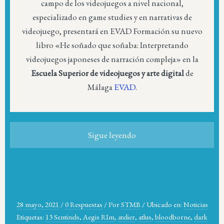
campo de los videojuegos a nivel nacional,
especializado en game studies y en narrativas de
videojuego, presentará en EVAD Formación su nuevo
libro «He soñado que soñaba: Interpretando
videojuegos japoneses de narración compleja» en la
Escuela Superior de videojuegos y arte digital
de
Málaga
EVAD
.
Sigue leyendo
28 mayo, 2021
/
0 Respuestas
/
Por
STMB
/
Ubicado en:
Noticias
Etiquetas:
13 Sentinels
,
Aegis RIm
,
atelier
,
atlus
,
bloodborne
,
dark