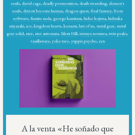
souls
,
david cage
,
deadly premonition
,
death stranding
,
demon's
souls
,
detroit become human
,
dragon quest
,
final fantasy
,
from
software
,
fumito ueda
,
george kamitani
,
hideo kojima
,
hidetaka
miyazaki
,
ico
,
kingdom hearts
,
konami
,
last of us
,
metal gear
,
metal
gear solid
,
nier
,
nier automata
,
Silent Hill
,
tetsuya nomura
,
twin peaks
,
vanillaware
,
yoko taro
,
yuppie psycho
,
zen
A la venta «He soñado que