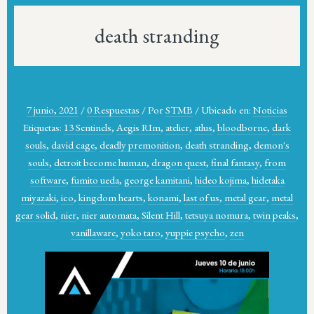
death stranding
7 junio, 2021
/
0 Respuestas
/
Por
STMB
/
Ubicado en:
Noticias
Etiquetas:
13 Sentinels
,
Aegis RIm
,
atelier
,
atlus
,
bloodborne
,
dark
souls
,
david cage
,
deadly premonition
,
death stranding
,
demon's
souls
,
detroit become human
,
dragon quest
,
final fantasy
,
from
software
,
fumito ueda
,
george kamitani
,
hideo kojima
,
hidetaka
miyazaki
,
ico
,
kingdom hearts
,
konami
,
last of us
,
metal gear
,
metal
gear solid
,
nier
,
nier automata
,
Silent Hill
,
tetsuya nomura
,
twin peaks
,
vanillaware
,
yoko taro
,
yuppie psycho
,
zen