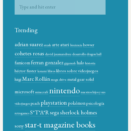
Trending
adrian suarez
atari
arte
bowser
arcade
biociencia
cohetes rosas
david jaumandreu
desarrollo
dragon ball
ferran gonzalez
famicom
halo
historia
gigamesh
héctor fuster
libros sobre videojuegos
libros
konami
Marc Rollán
metal gear solid
luigi
mega drive
nintendo
microsoft
minecraft
nuestros hijos y sus
playstation
pokémon
psicología
peach
videojuegos
sherlock holmes
S*T*A*R
sega
retrogames
star-t magazine books
sony