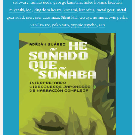
software
,
fumito ueda
,
george kamitani
,
hideo kojima
,
hidetaka
miyazaki
,
ico
,
kingdom hearts
,
konami
,
last of us
,
metal gear
,
metal
gear solid
,
nier
,
nier automata
,
Silent Hill
,
tetsuya nomura
,
twin peaks
,
vanillaware
,
yoko taro
,
yuppie psycho
,
zen