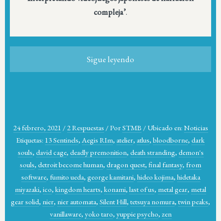
compleja’
.
Sigue leyendo
24 febrero, 2021
/
2 Respuestas
/
Por
STMB
/
Ubicado en:
Noticias
Etiquetas:
13 Sentinels
,
Aegis RIm
,
atelier
,
atlus
,
bloodborne
,
dark
souls
,
david cage
,
deadly premonition
,
death stranding
,
demon's
souls
,
detroit become human
,
dragon quest
,
final fantasy
,
from
software
,
fumito ueda
,
george kamitani
,
hideo kojima
,
hidetaka
miyazaki
,
ico
,
kingdom hearts
,
konami
,
last of us
,
metal gear
,
metal
gear solid
,
nier
,
nier automata
,
Silent Hill
,
tetsuya nomura
,
twin peaks
,
vanillaware
,
yoko taro
,
yuppie psycho
,
zen