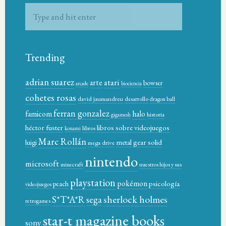
Trending
adrian suarez
atari
arte
bowser
arcade
biociencia
cohetes rosas
david jaumandreu
desarrollo
dragon ball
ferran gonzalez
famicom
halo
historia
gigamesh
héctor fuster
libros sobre videojuegos
libros
konami
Marc Rollán
metal gear solid
luigi
mega drive
nintendo
microsoft
minecraft
nuestros hijos y sus
playstation
pokémon
psicología
peach
videojuegos
sherlock holmes
S*T*A*R
sega
retrogames
star-t magazine books
sony