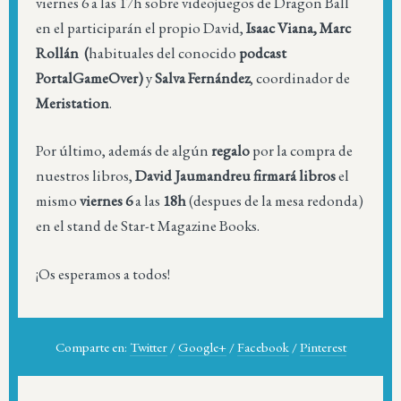
viernes 6 a las 17h sobre videojuegos de Dragon Ball
en el participarán el propio David,
Isaac Viana, Marc
Rollán (
habituales del conocido
podcast
PortalGameOver)
y
Salva Fernández
, coordinador de
Meristation
.
Por último, además de algún
regalo
por la compra de
nuestros libros,
David Jaumandreu firmará libros
el
mismo
viernes 6
a las
18h
(despues de la mesa redonda)
en el stand de Star-t Magazine Books.
¡Os esperamos a todos!
Comparte en:
Twitter
/
Google+
/
Facebook
/
Pinterest