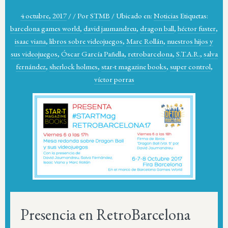
4 octubre, 2017
/
/
Por
STMB
/
Ubicado en:
Noticias
Etiquetas:
barcelona games world
,
david jaumandreu
,
dragon ball
,
héctor fuster
,
isaac viana
,
libros sobre videojuegos
,
Marc Rollán
,
nuestros hijos y
sus videojuegos
,
Óscar García Pañella
,
retrobarcelona
,
S.T.A.R.
,
salva
fernández
,
sherlock holmes
,
star-t magazine books
,
super control
,
víctor porras
Presencia en RetroBarcelona