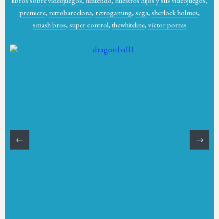
libros sobre videojuegos
,
nintendo
,
nuestros hijos y sus videojuegos
,
premiere
,
retrobarcelona
,
retrogaming
,
sega
,
sherlock holmes
,
smash bros
,
super control
,
thewhiteline
,
víctor porras
←
→