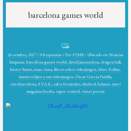
barcelona games world
26 octubre, 2017
/
0 Respuestas
/
Por
STMB
/
Ubicado en:
Noticias
Etiquetas:
barcelona games world
,
david jaumandreu
,
dragon ball
,
héctor fuster
,
isaac viana
,
libros sobre videojuegos
,
Marc Rollán
,
nuestros hijos y sus videojuegos
,
Óscar García Pañella
,
retrobarcelona
,
S.T.A.R.
,
salva fernández
,
sherlock holmes
,
star-t
magazine books
,
super control
,
víctor porras