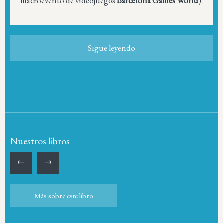
macroevento de videojuegos
Barcelona Games World
).
Sigue leyendo
Nuestros libros
←
→
Más sobre este libro
Más sobre este libro