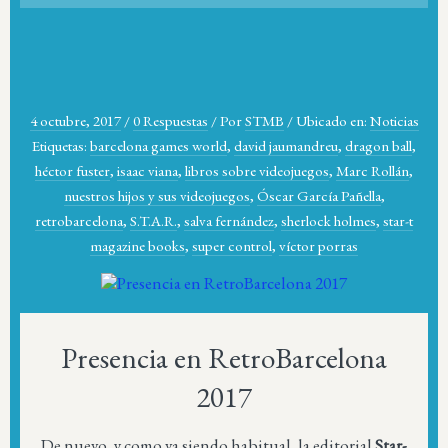
4 octubre, 2017
/
0 Respuestas
/
Por
STMB
/
Ubicado en:
Noticias
Etiquetas:
barcelona games world
,
david jaumandreu
,
dragon ball
,
héctor fuster
,
isaac viana
,
libros sobre videojuegos
,
Marc Rollán
,
nuestros hijos y sus videojuegos
,
Óscar García Pañella
,
retrobarcelona
,
S.T.A.R.
,
salva fernández
,
sherlock holmes
,
star-t
magazine books
,
super control
,
víctor porras
Presencia en RetroBarcelona
2017
De nuevo, y como va siendo habitual, la editorial
Star-