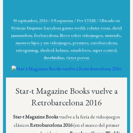
30 septiembre, 2016
/
0 Respuestas
/
Por
STMB
/
Ubicado en:
Noticias
Etiquetas:
barcelona games world
,
cohetes rosas
,
david
jaumandreu
,
fira barcelona
,
libros sobre videojuegos
,
nintendo
,
nuestros hijos y sus videojuegos
,
premiere
,
retrobarcelona
,
retrogaming
,
sherlock holmes
,
smash bros
,
super control
,
thewhiteline
,
víctor porras
Star-t Magazine Books vuelve a
Retrobarcelona 2016
Star-t Magazine Books
vuelve a la feria de videojuegos
clásicos
Retrobarcelona 2016
(en el marco del primer