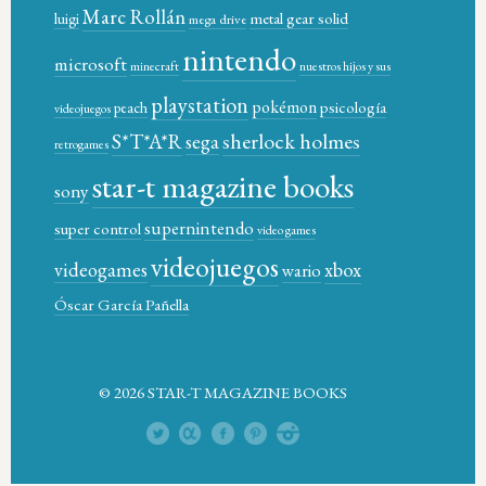
Marc Rollán
metal gear solid
luigi
mega drive
nintendo
microsoft
minecraft
nuestros hijos y sus
playstation
pokémon
psicología
peach
videojuegos
sherlock holmes
S*T*A*R
sega
retrogames
star-t magazine books
sony
supernintendo
super control
video games
videojuegos
xbox
videogames
wario
Óscar García Pañella
© 2026 STAR-T MAGAZINE BOOKS