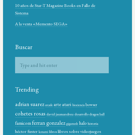
10 años de Star-T Magazine Books en Fallo de
Sistema
A la venta «Memento SEGA»
Buscar
Trending
adrian suarez
atari
arte
bowser
arcade
biociencia
cohetes rosas
david jaumandreu
desarrollo
dragon ball
ferran gonzalez
famicom
halo
historia
gigamesh
héctor fuster
libros sobre videojuegos
libros
konami