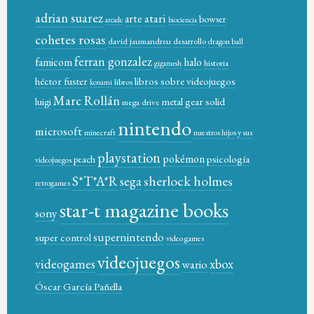
adrian suarez
atari
arte
bowser
arcade
biociencia
cohetes rosas
david jaumandreu
desarrollo
dragon ball
ferran gonzalez
famicom
halo
historia
gigamesh
héctor fuster
libros sobre videojuegos
libros
konami
Marc Rollán
metal gear solid
luigi
mega drive
nintendo
microsoft
minecraft
nuestros hijos y sus
playstation
pokémon
psicología
peach
videojuegos
sherlock holmes
S*T*A*R
sega
retrogames
star-t magazine books
sony
supernintendo
super control
video games
videojuegos
xbox
videogames
wario
Óscar García Pañella