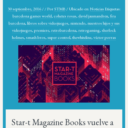
30 septiembre, 2016
/
/
Por
STMB
/
Ubicado en:
Noticias
Etiquetas:
barcelona games world
,
cohetes rosas
,
david jaumandreu
,
fira
barcelona
,
libros sobre videojuegos
,
nintendo
,
nuestros hijos y sus
videojuegos
,
premiere
,
retrobarcelona
,
retrogaming
,
sherlock
holmes
,
smash bros
,
super control
,
thewhiteline
,
víctor porras
Star-t Magazine Books vuelve a