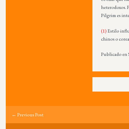
heterodoxos. P
Pilgrim es int
(1)
Estilo infl
chinos o core
Publicado en 
← Previous Post