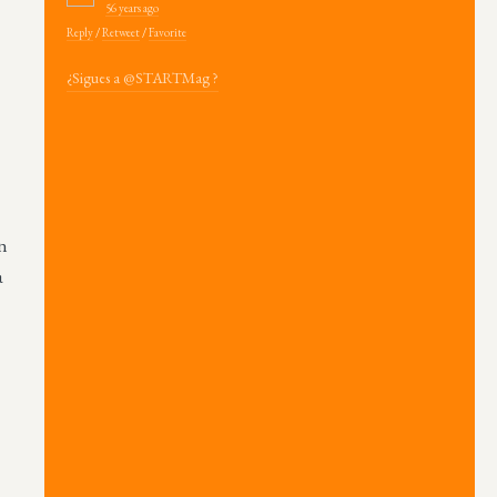
56 years ago
Reply
/
Retweet
/
Favorite
¿Sigues a @STARTMag ?
ón
a