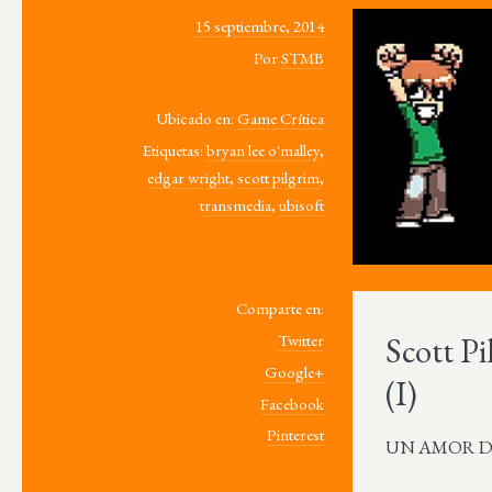
15 septiembre, 2014
Por
STMB
Ubicado en:
Game Crítica
Etiquetas:
bryan lee o'malley
,
edgar wright
,
scott pilgrim
,
transmedia
,
ubisoft
Comparte en:
Scott Pi
Twitter
Google+
(I)
Facebook
Pinterest
UN AMOR DE 8