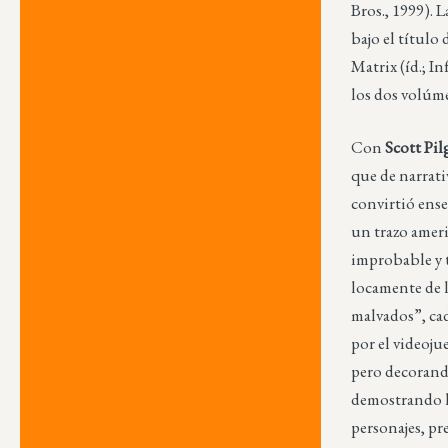
Bros., 1999). 
bajo el título
Matrix (íd.; I
los dos volúme
Con
Scott Pi
que de narrati
convirtió ense
un trazo ame
improbable y 
locamente de l
malvados”, cad
por el videoju
pero decorando
demostrando la
personajes, pr