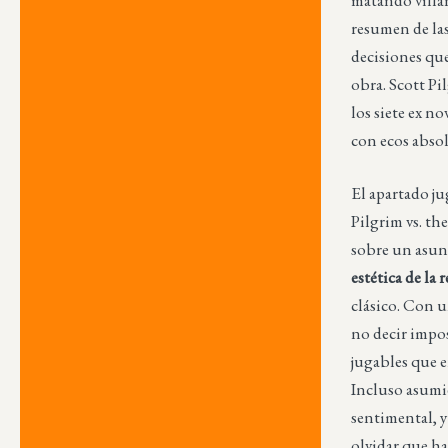
resumen de la
decisiones que
obra. Scott Pi
los siete ex n
con ecos absol
El apartado j
Pilgrim vs. th
sobre un asunt
estética de la
clásico. Con 
no decir impo
jugables que 
Incluso asumi
sentimental, 
olvidar que h