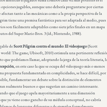
s opciones jugables, aunque uno debería preguntarse por ciertas
 afectan tanto a las mecánicas como a la propia perspectiva de la
lgrim tiene una premisa fantástica para ser adaptada al medio, pues
ovios son fácilmente adaptables como siete jefes finales en un mapa
utos del Super Mario Bros. 3 (íd.; Nintendo, 1988).
ugable de
Scott Pilgrim contra el mundo: El videojuego
(Scott
e world: The game; Ubisoft, 2010) estimula una pertinente reflexi
o que podríamos llamar, adoptando la jerga de la teoría literaria, l
 recepción
, en este caso la que se ocupa del videojuego más o menos
una propuesta fundamentada en complicidades, se hace difícil, por
sible, fundamentar un debate sobre la distinción de elementos
eran realmente buenos o que sugerían un camino interesante.
endo que el juego apela mayoritariamente a una dimensión
y que ya viene como gancho de su médula conceptual, no cabría
ablamos de lenguajes diferentes y de ejemplos formalmente