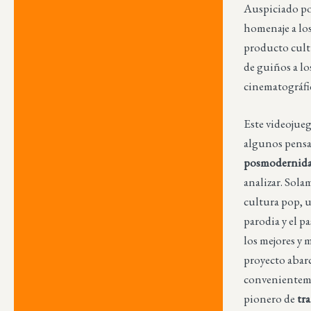
Auspiciado po
homenaje a los
producto cult
de guiños a lo
cinematográfic
Este videojue
algunos pensa
posmodernid
analizar. Sol
cultura pop, u
parodia y el 
los mejores y 
proyecto abarc
convenienteme
pionero de
tr