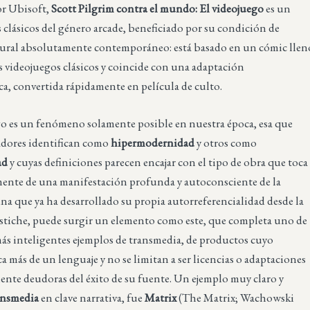
r Ubisoft,
Scott Pilgrim contra el mundo: El videojuego
es un
 clásicos del género arcade, beneficiado por su condición de
ural absolutamente contemporáneo: está basado en un cómic llen
s videojuegos clásicos y coincide con una adaptación
a, convertida rápidamente en película de culto.
go es un fenómeno solamente posible en nuestra época, esa que
dores identifican como
hipermodernidad
y otros como
ad
y cuyas definiciones parecen encajar con el tipo de obra que toca
amente de una manifestación profunda y autoconsciente de la
na que ya ha desarrollado su propia autorreferencialidad desde la
pastiche, puede surgir un elemento como este, que completa uno de
más inteligentes ejemplos de transmedia, de productos cuyo
a más de un lenguaje y no se limitan a ser licencias o adaptaciones
nte deudoras del éxito de su fuente. Un ejemplo muy claro y
ansmedia
en clave narrativa, fue
Matrix
(The Matrix; Wachowski