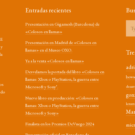
Entradas recientes
Bus
Presentación en Gigamesh (Barcelona) de
«Colosos en llamas»
RE
Presentación en Madrid de «Colosos en
 y
llamas» en el Museo OXO.
Tre
la
Ya a la venta «Colosos en llamas»
adr
Desvelamos la portada del libro «Colosos en
bows
llamas: Xbox o PlayStation, la guerra entre
los
Microsoft y Sony’.
desarr
odo
gon
Nuevo libro en producción: «Colosos en
konam
llamas: Xbox o PlayStation, la guerra entre
Mar
Microsoft y Sony»
Finalista en los Premios DeVuego 2024
mic
Presentación oficial en Barcelona de