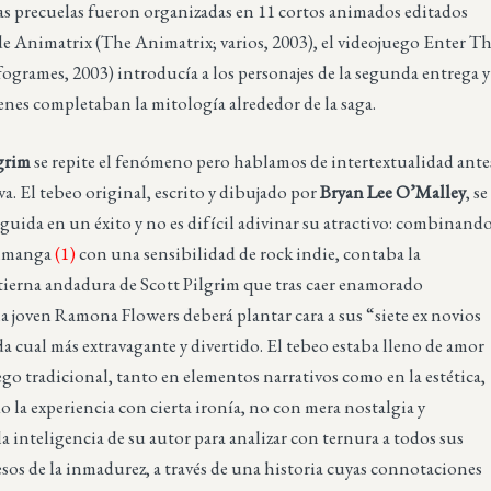
Las precuelas fueron organizadas en 11 cortos animados editados
 de Animatrix (The Animatrix; varios, 2003), el videojuego Enter T
nfogrames, 2003) introducía a los personajes de la segunda entrega y
nes completaban la mitología alrededor de la saga.
lgrim
se repite el fenómeno pero hablamos de intertextualidad ante
va. El tebeo original, escrito y dibujado por
Bryan Lee O’Malley
, se
guida en un éxito y no es difícil adivinar su atractivo: combinand
rimanga
(1)
con una sensibilidad de rock indie, contaba la
tierna andadura de Scott Pilgrim que tras caer enamorado
a joven Ramona Flowers deberá plantar cara a sus “siete ex novios
a cual más extravagante y divertido. El tebeo estaba lleno de amor
ego tradicional, tanto en elementos narrativos como en la estética,
 la experiencia con cierta ironía, no con mera nostalgia y
 inteligencia de su autor para analizar con ternura a todos sus
esos de la inmadurez, a través de una historia cuyas connotaciones