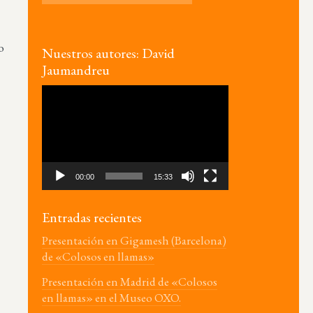
o
Nuestros autores: David
Jaumandreu
Reproductor
de
vídeo
00:00
15:33
Entradas recientes
Presentación en Gigamesh (Barcelona)
de «Colosos en llamas»
Presentación en Madrid de «Colosos
en llamas» en el Museo OXO.