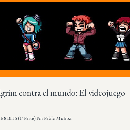
lgrim contra el mundo: El videojuego
 BITS (1ª Parte) Por Pablo Muñoz.
Más sobre este lib