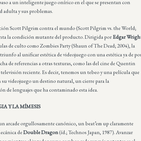
paso a un inteligente juego onírico en el que se presentan con
d adulta y sus problemas.
ión Scott Pilgrim contra el mundo (Scott Pilgrim vs. the World;
nta la condición mutante del producto. Dirigida por
Edgar Wrigh
culas de culto como Zombies Party (Shaun of The Dead; 2004), la
 triunfo al unificar estética de videojuego con una estética ya de po
cha de referencias a otras texturas, como las del cine de Quentin
 televisión reciente. Es decir, tenemos un tebeo y una película que
su videojuego un destino natural, un cierre para la
ón de lenguajes que ha contaminado esta idea.
IA Y LA MÍMESIS
un arcade orgullosamente canónico, un beat’em up claramente
mecánica de
Double Dragon
(íd.; Technos Japan, 1987). Avanzar
nos mientras el jugador suma combos cada vez más potentes es el