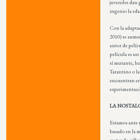
juveniles dan 
ingenio la eda
Con la adaptac
2010) se aume
autor de pelí
película es un
sí mutante, he
Tarantino o la
encuentran en 
experimentaci
LA NOSTALG
Estamos ante 
basado en la 
matando villa