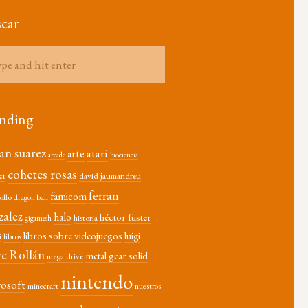
car
nding
ian suarez
atari
arte
arcade
biociencia
cohetes rosas
er
david jaumandreu
ferran
famicom
ollo
dragon ball
zalez
halo
héctor fuster
historia
gigamesh
libros sobre videojuegos
luigi
libros
i
c Rollán
metal gear solid
mega drive
nintendo
rosoft
minecraft
nuestros