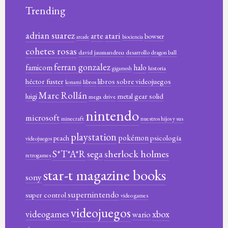
Trending
adrian suarez
atari
arte
bowser
arcade
biociencia
cohetes rosas
david jaumandreu
desarrollo
dragon ball
ferran gonzalez
famicom
halo
historia
gigamesh
héctor fuster
libros sobre videojuegos
libros
konami
Marc Rollán
metal gear solid
luigi
mega drive
nintendo
microsoft
minecraft
nuestros hijos y sus
playstation
pokémon
psicología
peach
videojuegos
sherlock holmes
S*T*A*R
sega
retrogames
star-t magazine books
sony
supernintendo
super control
video games
videojuegos
xbox
videogames
wario