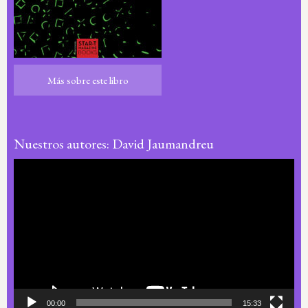
Más sobre este libro
Más sobre este libro
Nuestros autores: David Jaumandreu
Reproductor
de
vídeo
00:00
15:33