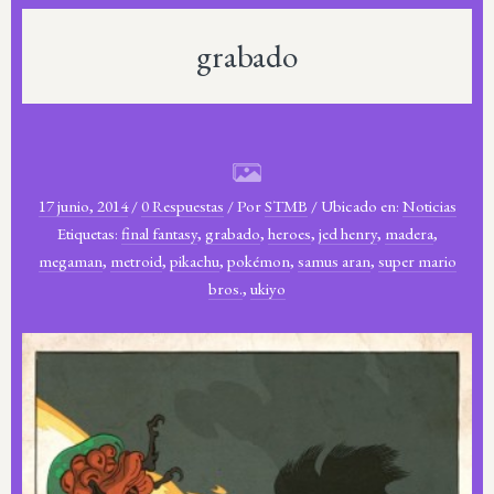
grabado
17 junio, 2014
/
0 Respuestas
/
Por
STMB
/
Ubicado en:
Noticias
Etiquetas:
final fantasy
,
grabado
,
heroes
,
jed henry
,
madera
,
megaman
,
metroid
,
pikachu
,
pokémon
,
samus aran
,
super mario
bros.
,
ukiyo