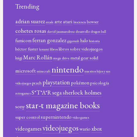
Trending
adrian suarez
atari
arte
bowser
arcade
biociencia
cohetes rosas
david jaumandreu
desarrollo
dragon ball
ferran gonzalez
famicom
halo
historia
gigamesh
héctor fuster
libros sobre videojuegos
libros
konami
Marc Rollán
metal gear solid
luigi
mega drive
nintendo
microsoft
minecraft
nuestros hijos y sus
playstation
pokémon
psicología
peach
videojuegos
sherlock holmes
S*T*A*R
sega
retrogames
star-t magazine books
sony
supernintendo
super control
video games
videojuegos
xbox
videogames
wario