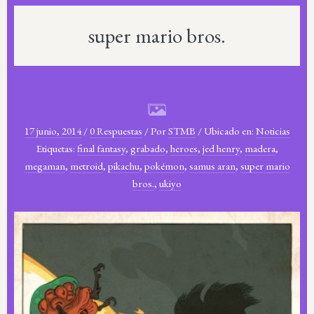
super mario bros.
17 junio, 2014
/
0 Respuestas
/
Por
STMB
/
Ubicado en:
Noticias
Etiquetas:
final fantasy
,
grabado
,
heroes
,
jed henry
,
madera
,
megaman
,
metroid
,
pikachu
,
pokémon
,
samus aran
,
super mario
bros.
,
ukiyo