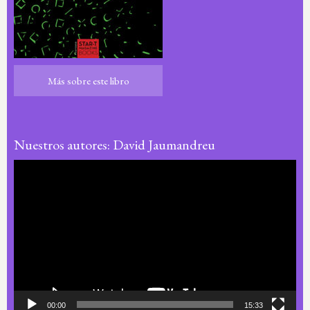
Más sobre este libro
Más sobre este libro
Nuestros autores: David Jaumandreu
Reproductor
de
vídeo
00:00
15:33