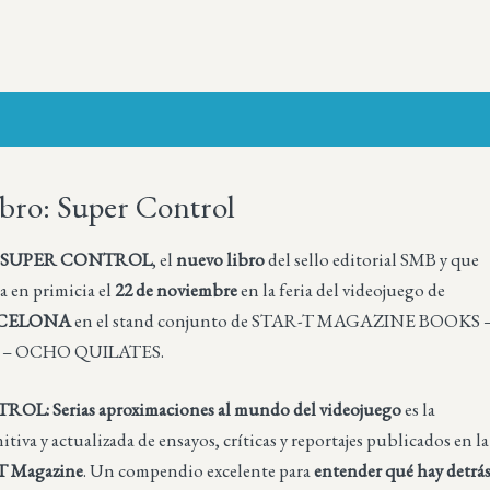
bro: Super Control
n
SUPER CONTROL
, el
nuevo libro
del sello editorial SMB y que
ta en primicia el
22 de noviembre
en la feria del videojuego de
CELONA
en el stand conjunto de STAR-T MAGAZINE BOOKS 
– OCHO QUILATES.
L: Serias aproximaciones al mundo del videojuego
es la
itiva y actualizada de ensayos, críticas y reportajes publicados en la
T Magazine
. Un compendio excelente para
entender qué hay detrá
Más sobre este lib