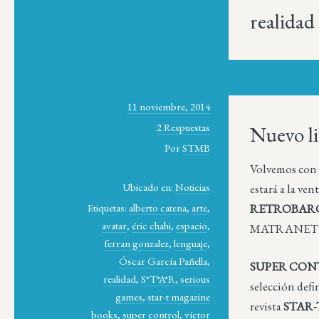
realidad
11 noviembre, 2014
2 Respuestas
Nuevo li
Por
STMB
Volvemos co
Ubicado en:
Noticias
estará a la ven
Etiquetas:
alberto catena
,
arte
,
RETROBAR
avatar
,
éric chahi
,
espacio
,
MATRANET 
ferran gonzalez
,
lenguaje
,
Óscar García Pañella
,
SUPER CONTRO
realidad
,
S*T*A*R
,
serious
selección defin
games
,
star-t magazine
revista
STAR-
books
,
super control
,
víctor