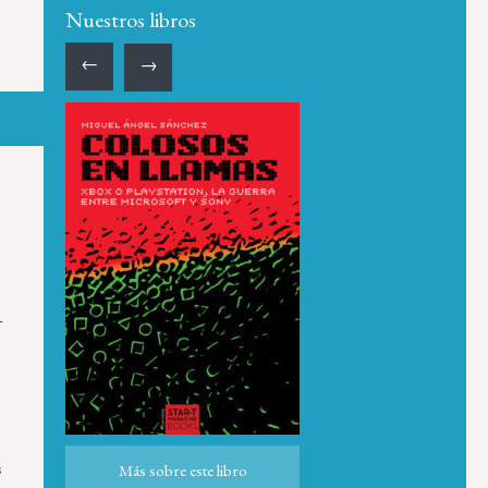
Nuestros libros
←
→
–
s
Más sobre este libro
Más sobre este libro
ro