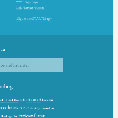
56 years ago
Reply
/
Retweet
/
Favorite
¿Sigues a @STARTMag ?
car
nding
ian suarez
atari
arte
arcade
biociencia
cohetes rosas
er
david jaumandreu
ferran
famicom
ollo
dragon ball