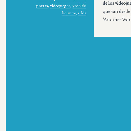
de los videoju
porras
,
videojuegos
,
yoshiaki
que van desde 
koizumi
,
zelda
‘Another World