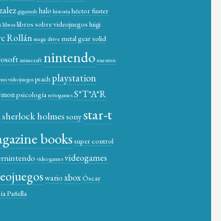
zalez
halo
héctor fuster
historia
gigamesh
libros sobre videojuegos
luigi
libros
i
c Rollán
metal gear solid
mega drive
nintendo
rosoft
minecraft
nuestros
playstation
peach
y sus videojuegos
S*T*A*R
émon
psicología
retrogames
star-t
sherlock holmes
a
sony
gazine books
super control
videogames
ernintendo
video games
deojuegos
xbox
wario
Óscar
ía Pañella