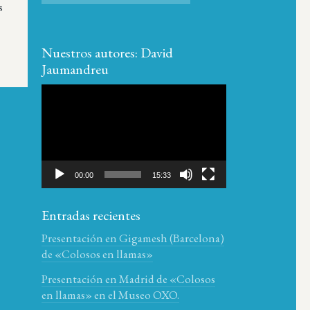
s
Nuestros autores: David
Jaumandreu
Reproductor
de
vídeo
00:00
15:33
Entradas recientes
Presentación en Gigamesh (Barcelona)
de «Colosos en llamas»
Presentación en Madrid de «Colosos
en llamas» en el Museo OXO.