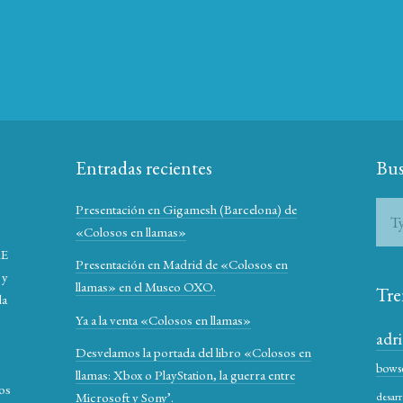
Entradas recientes
Bus
Presentación en Gigamesh (Barcelona) de
«Colosos en llamas»
RE
Presentación en Madrid de «Colosos en
 y
llamas» en el Museo OXO.
Tre
la
Ya a la venta «Colosos en llamas»
adr
Desvelamos la portada del libro «Colosos en
bows
llamas: Xbox o PlayStation, la guerra entre
los
Microsoft y Sony’.
desarr