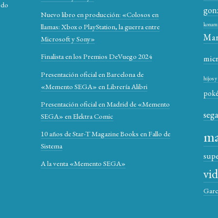
odo
gon
Nuevo libro en producción: «Colosos en
konam
llamas: Xbox o PlayStation, la guerra entre
Mar
Microsoft y Sony»
Finalista en los Premios DeVuego 2024
mic
Presentación oficial en Barcelona de
hijos 
«Memento SEGA» en Librería Alibri
pok
Presentación oficial en Madrid de «Memento
seg
SEGA» en Elektra Comic
ma
10 años de Star-T Magazine Books en Fallo de
Sistema
sup
A la venta «Memento SEGA»
vi
Garc