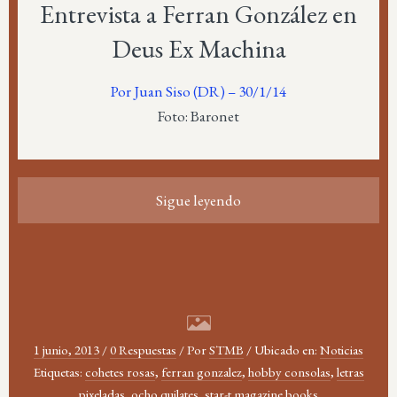
Entrevista a Ferran González en
Deus Ex Machina
Por Juan Siso (DR) – 30/1/14
Foto: Baronet
Sigue leyendo
1 junio, 2013
/
0 Respuestas
/
Por
STMB
/
Ubicado en:
Noticias
Etiquetas:
cohetes rosas
,
ferran gonzalez
,
hobby consolas
,
letras
pixeladas
,
ocho quilates
,
star-t magazine books