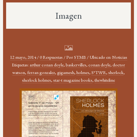
Imagen
12 mayo, 2014
/
0 Respuestas
/
Por
STMB
/
Ubicado en:
Noticias
Etiquetas:
arthur conan doyle
,
baskervilles
,
conan doyle
,
doctor
watson
,
ferran gonzalez
,
gigamesh
,
holmes
,
S*T*A*R
,
sherlock
,
sherlock holmes
,
star-t magazine books
,
thewhiteline