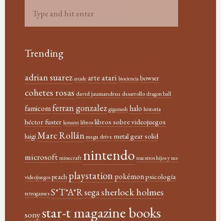
Trending
adrian suarez
atari
arte
bowser
arcade
biociencia
cohetes rosas
david jaumandreu
desarrollo
dragon ball
ferran gonzalez
famicom
halo
historia
gigamesh
héctor fuster
libros sobre videojuegos
libros
konami
Marc Rollán
metal gear solid
luigi
mega drive
nintendo
microsoft
minecraft
nuestros hijos y sus
playstation
pokémon
psicología
peach
videojuegos
sherlock holmes
S*T*A*R
sega
retrogames
star-t magazine books
sony