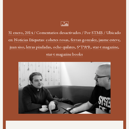
en
31 enero, 2014
/
Comentarios desactivados
/
Por
STMB
/
Ubicado
Entrevista
en:
Noticias
Etiquetas:
cohetes rosas
,
ferran gonzalez
,
jaume esteve
,
a
juan siso
,
letras pixeladas
,
ocho quilates
,
S*T*A*R
,
star-t magazine
,
Ferran
star-t magazine books
González
en
Deus
Ex
Machina