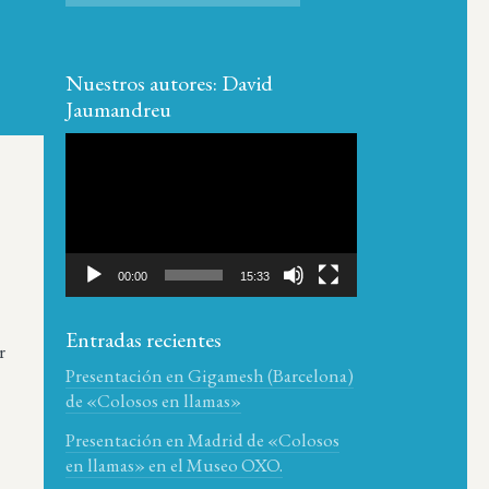
Nuestros autores: David
Jaumandreu
Reproductor
de
vídeo
00:00
15:33
Entradas recientes
r
Presentación en Gigamesh (Barcelona)
de «Colosos en llamas»
Presentación en Madrid de «Colosos
en llamas» en el Museo OXO.