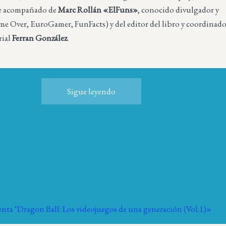
te acompañado de
Marc Rollán «ElFuns»
, conocido divulgador y
me Over, EuroGamer, FunFacts) y del editor del libro y coordinad
rial
Ferran González
.
Sigue leyendo