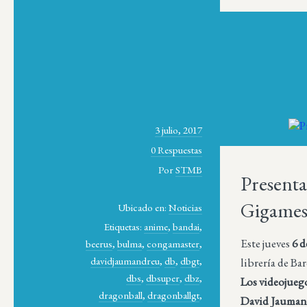
3 julio, 2017
0 Respuestas
Por
STMB
Presenta
Gigame
Ubicado en:
Noticias
Etiquetas:
anime
,
bandai
,
Este jueves
6 d
beerus
,
bulma
,
congamaster
,
davidjaumandreu
,
db
,
dbgt
,
librería de B
dbs
,
dbsuper
,
dbz
,
Los videojuego
dragonball
,
dragonballgt
,
David Jauman