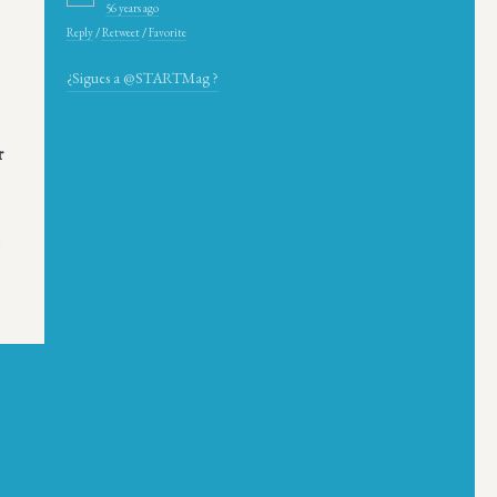
56 years ago
Reply
/
Retweet
/
Favorite
¿Sigues a @STARTMag ?
r
”