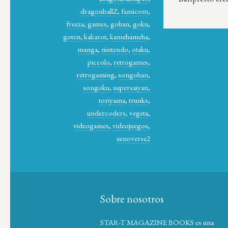
dragonballZ
,
famicom
,
freeza
,
games
,
gohan
,
goku
,
goten
,
kakarot
,
kamehameha
,
manga
,
nintendo
,
otaku
,
piccolo
,
retrogames
,
retrogaming
,
songohan
,
songoku
,
supersaiyan
,
toriyama
,
trunks
,
undercoders
,
vegeta
,
videogames
,
videojuegos
,
xenoverse2
Sobre nosotros
STAR-T MAGAZINE BOOKS es una