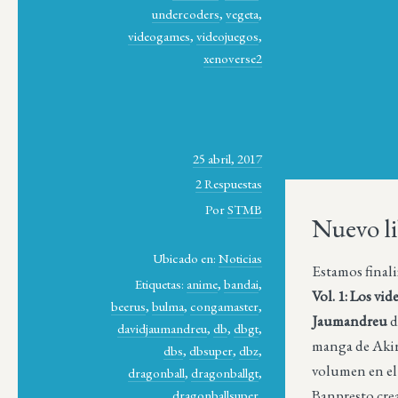
undercoders
,
vegeta
,
videogames
,
videojuegos
,
xenoverse2
25 abril, 2017
2 Respuestas
Por
STMB
Nuevo li
Ubicado en:
Noticias
Estamos final
Etiquetas:
anime
,
bandai
,
Vol. 1: Los vi
beerus
,
bulma
,
congamaster
,
Jaumandreu
d
davidjaumandreu
,
db
,
dbgt
,
manga de Akir
dbs
,
dbsuper
,
dbz
,
volumen en el
dragonball
,
dragonballgt
,
Banpresto cre
dragonballsuper
,