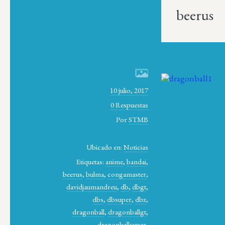
beerus
10 julio, 2017
0 Respuestas
Por
STMB
Ubicado en:
Noticias
Etiquetas:
anime
,
bandai
,
beerus
,
bulma
,
congamaster
,
davidjaumandreu
,
db
,
dbgt
,
dbs
,
dbsuper
,
dbz
,
dragonball
,
dragonballgt
,
dragonballsuper
,