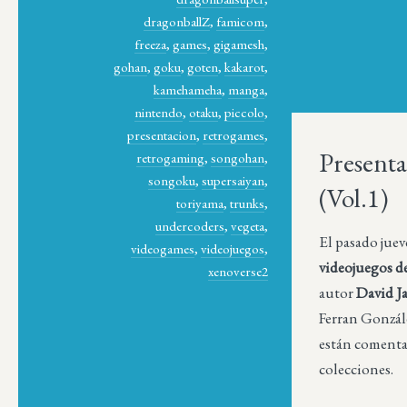
dragonballZ
,
famicom
,
freeza
,
games
,
gigamesh
,
gohan
,
goku
,
goten
,
kakarot
,
kamehameha
,
manga
,
nintendo
,
otaku
,
piccolo
,
presentacion
,
retrogames
,
Presenta
retrogaming
,
songohan
,
songoku
,
supersaiyan
,
(Vol.1)
toriyama
,
trunks
,
undercoders
,
vegeta
,
El pasado juev
videogames
,
videojuegos
,
videojuegos d
xenoverse2
autor
David 
Ferran Gonzále
están comentad
colecciones.