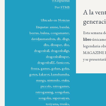
0 Respuestas
Por
STMB
A la ven
generaci
Ubicado en:
Noticias
Etiquetas:
anime
,
bandai
,
Esta semana de 
beerus
,
bulma
,
congamaster
,
davidjaumandreu
,
db
,
dbgt
,
libro
únicament
dbs
,
dbsuper
,
dbz
,
legendaria obr
dragonball
,
dragonballgt
,
MAGAZINE B
dragonballsuper
,
y se presentará
dragonballZ
,
famicom
,
freeza
,
games
,
gohan
,
goku
,
goten
,
kakarot
,
kamehameha
,
manga
,
nintendo
,
otaku
,
piccolo
,
retrogames
,
retrogaming
,
songohan
,
songoku
,
supersaiyan
,
toriyama
,
trunks
,