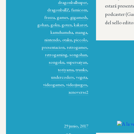
dragonballsuper
,
estará presen
dragonballZ
,
famicom
,
podcaster (Ga
freeza
,
games
,
gigamesh
,
del sello edito
gohan
,
goku
,
goten
,
kakarot
,
kamehameha
,
manga
,
nintendo
,
otaku
,
piccolo
,
presentacion
,
retrogames
,
retrogaming
,
songohan
,
songoku
,
supersaiyan
,
toriyama
,
trunks
,
undercoders
,
vegeta
,
videogames
,
videojuegos
,
xenoverse2
29 junio, 2017