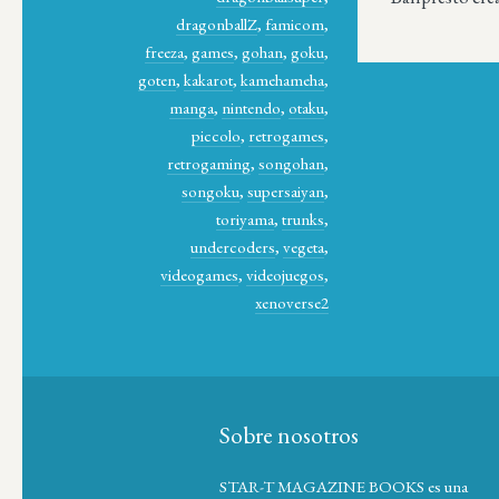
dragonballZ
,
famicom
,
freeza
,
games
,
gohan
,
goku
,
goten
,
kakarot
,
kamehameha
,
manga
,
nintendo
,
otaku
,
piccolo
,
retrogames
,
retrogaming
,
songohan
,
songoku
,
supersaiyan
,
toriyama
,
trunks
,
undercoders
,
vegeta
,
videogames
,
videojuegos
,
xenoverse2
Sobre nosotros
STAR-T MAGAZINE BOOKS es una