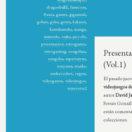
dragonballZ
,
famicom
,
freeza
,
games
,
gigamesh
,
gohan
,
goku
,
goten
,
kakarot
,
kamehameha
,
manga
,
nintendo
,
otaku
,
piccolo
,
presentacion
,
retrogames
,
Presenta
retrogaming
,
songohan
,
songoku
,
supersaiyan
,
(Vol.1)
toriyama
,
trunks
,
undercoders
,
vegeta
,
El pasado juev
videogames
,
videojuegos
,
videojuegos d
xenoverse2
autor
David 
Ferran Gonzále
están comentad
colecciones.