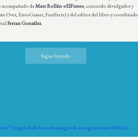
te acompañado de
Marc Rollán «ElFuns»
, conocido divulgador y
me Over, EuroGamer, FunFacts) y del editor del libro y coordinad
rial
Ferran González
.
Sigue leyendo