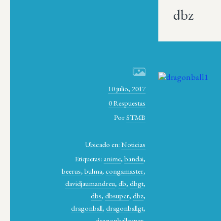
dbz
10 julio, 2017
0 Respuestas
Por
STMB
Ubicado en:
Noticias
Etiquetas:
anime
,
bandai
,
beerus
,
bulma
,
congamaster
,
davidjaumandreu
,
db
,
dbgt
,
dbs
,
dbsuper
,
dbz
,
dragonball
,
dragonballgt
,
dragonballsuper
,