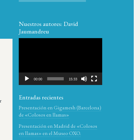
Nuestros autores: David
Jaumandreu
Reproductor
de
vídeo
00:00
15:33
Entradas recientes
r
Presentación en Gigamesh (Barcelona)
de «Colosos en llamas»
Presentación en Madrid de «Colosos
en llamas» en el Museo OXO.