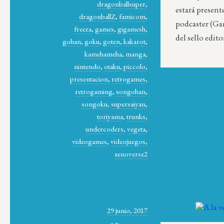
dragonballsuper
,
estará presen
dragonballZ
,
famicom
,
podcaster (Ga
freeza
,
games
,
gigamesh
,
del sello edito
gohan
,
goku
,
goten
,
kakarot
,
kamehameha
,
manga
,
nintendo
,
otaku
,
piccolo
,
presentacion
,
retrogames
,
retrogaming
,
songohan
,
songoku
,
supersaiyan
,
toriyama
,
trunks
,
undercoders
,
vegeta
,
videogames
,
videojuegos
,
xenoverse2
29 junio, 2017