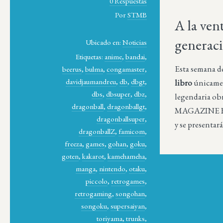
0 Respuestas
Por
STMB
A la ven
generaci
Ubicado en:
Noticias
Etiquetas:
anime
,
bandai
,
Esta semana de 
beerus
,
bulma
,
congamaster
,
davidjaumandreu
,
db
,
dbgt
,
libro
únicament
dbs
,
dbsuper
,
dbz
,
legendaria obr
dragonball
,
dragonballgt
,
MAGAZINE B
dragonballsuper
,
y se presentará
dragonballZ
,
famicom
,
freeza
,
games
,
gohan
,
goku
,
goten
,
kakarot
,
kamehameha
,
manga
,
nintendo
,
otaku
,
piccolo
,
retrogames
,
retrogaming
,
songohan
,
songoku
,
supersaiyan
,
toriyama
,
trunks
,