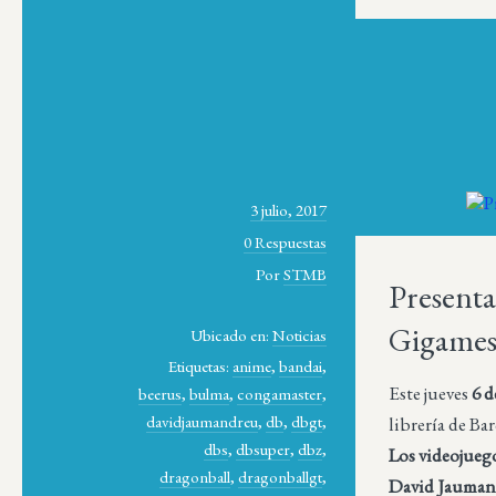
3 julio, 2017
0 Respuestas
Por
STMB
Presenta
Gigame
Ubicado en:
Noticias
Etiquetas:
anime
,
bandai
,
Este jueves
6 d
beerus
,
bulma
,
congamaster
,
davidjaumandreu
,
db
,
dbgt
,
librería de B
dbs
,
dbsuper
,
dbz
,
Los videojuego
dragonball
,
dragonballgt
,
David Jauman