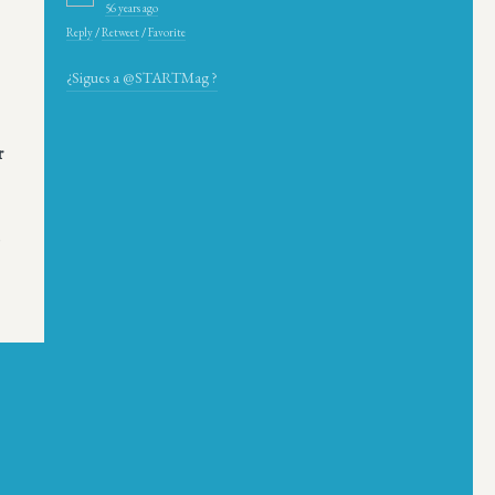
56 years ago
Reply
/
Retweet
/
Favorite
¿Sigues a @STARTMag ?
r
”