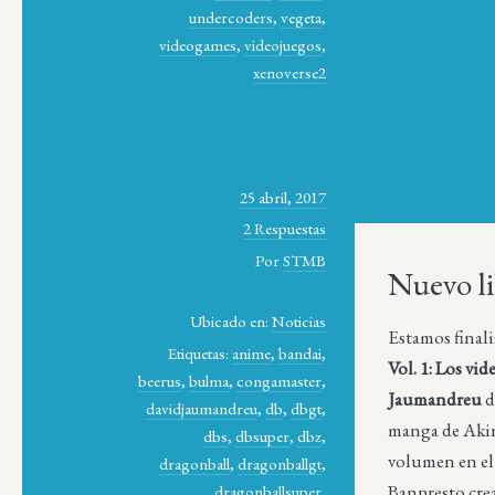
undercoders
,
vegeta
,
videogames
,
videojuegos
,
xenoverse2
25 abril, 2017
2 Respuestas
Por
STMB
Nuevo li
Ubicado en:
Noticias
Estamos final
Etiquetas:
anime
,
bandai
,
Vol. 1: Los vi
beerus
,
bulma
,
congamaster
,
Jaumandreu
d
davidjaumandreu
,
db
,
dbgt
,
manga de Akir
dbs
,
dbsuper
,
dbz
,
volumen en el
dragonball
,
dragonballgt
,
Banpresto cre
dragonballsuper
,