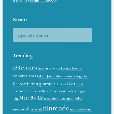
A la venta «Memento SEGA»
Buscar
Trending
adrian suarez
atari
arte
bowser
arcade
biociencia
cohetes rosas
david jaumandreu
desarrollo
dragon ball
ferran gonzalez
famicom
halo
historia
gigamesh
héctor fuster
libros sobre videojuegos
libros
konami
Marc Rollán
metal gear solid
luigi
mega drive
nintendo
microsoft
minecraft
nuestros hijos y sus