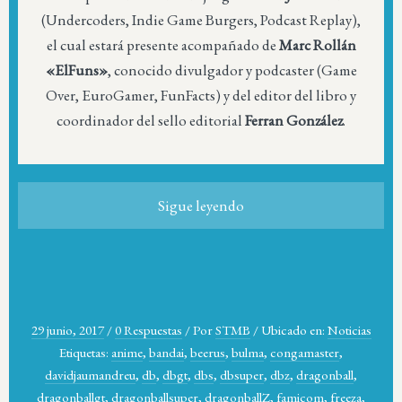
(Undercoders, Indie Game Burgers, Podcast Replay),
el cual estará presente acompañado de
Marc Rollán
«ElFuns»
, conocido divulgador y podcaster (Game
Over, EuroGamer, FunFacts) y del editor del libro y
coordinador del sello editorial
Ferran González
.
Sigue leyendo
29 junio, 2017
/
0 Respuestas
/
Por
STMB
/
Ubicado en:
Noticias
Etiquetas:
anime
,
bandai
,
beerus
,
bulma
,
congamaster
,
davidjaumandreu
,
db
,
dbgt
,
dbs
,
dbsuper
,
dbz
,
dragonball
,
dragonballgt
,
dragonballsuper
,
dragonballZ
,
famicom
,
freeza
,