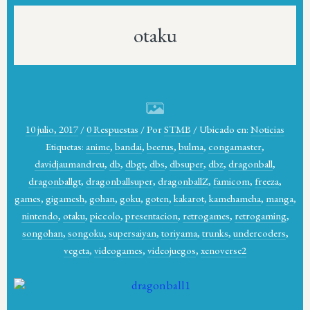
otaku
10 julio, 2017
/
0 Respuestas
/
Por
STMB
/
Ubicado en:
Noticias
Etiquetas:
anime
,
bandai
,
beerus
,
bulma
,
congamaster
,
davidjaumandreu
,
db
,
dbgt
,
dbs
,
dbsuper
,
dbz
,
dragonball
,
dragonballgt
,
dragonballsuper
,
dragonballZ
,
famicom
,
freeza
,
games
,
gigamesh
,
gohan
,
goku
,
goten
,
kakarot
,
kamehameha
,
manga
,
nintendo
,
otaku
,
piccolo
,
presentacion
,
retrogames
,
retrogaming
,
songohan
,
songoku
,
supersaiyan
,
toriyama
,
trunks
,
undercoders
,
vegeta
,
videogames
,
videojuegos
,
xenoverse2