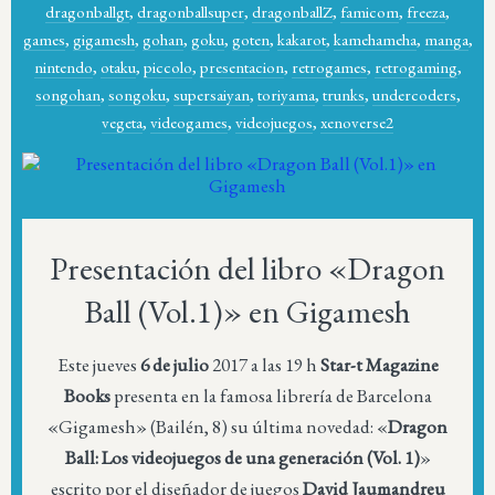
dragonballgt
,
dragonballsuper
,
dragonballZ
,
famicom
,
freeza
,
games
,
gigamesh
,
gohan
,
goku
,
goten
,
kakarot
,
kamehameha
,
manga
,
nintendo
,
otaku
,
piccolo
,
presentacion
,
retrogames
,
retrogaming
,
songohan
,
songoku
,
supersaiyan
,
toriyama
,
trunks
,
undercoders
,
vegeta
,
videogames
,
videojuegos
,
xenoverse2
Presentación del libro «Dragon
Ball (Vol.1)» en Gigamesh
Este jueves
6 de julio
2017 a las 19 h
Star-t Magazine
Books
presenta en la famosa librería de Barcelona
«Gigamesh» (Bailén, 8) su última novedad: «
Dragon
Ball: Los videojuegos de una generación (Vol. 1)
»
escrito por el diseñador de juegos
David Jaumandreu