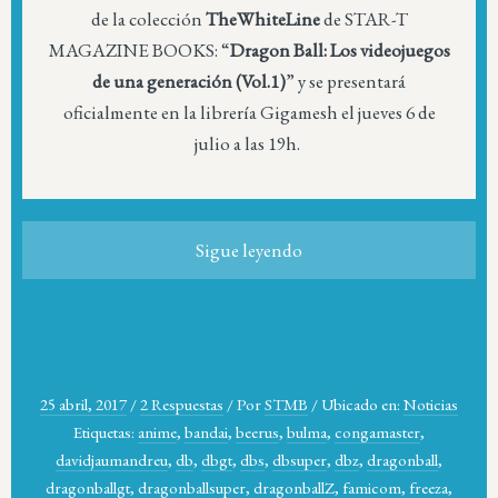
de la colección
TheWhiteLine
de STAR-T
MAGAZINE BOOKS: “
Dragon Ball: Los videojuegos
de una generación (Vol.1)
” y se presentará
oficialmente en la librería Gigamesh el jueves 6 de
julio a las 19h.
Sigue leyendo
25 abril, 2017
/
2 Respuestas
/
Por
STMB
/
Ubicado en:
Noticias
Etiquetas:
anime
,
bandai
,
beerus
,
bulma
,
congamaster
,
davidjaumandreu
,
db
,
dbgt
,
dbs
,
dbsuper
,
dbz
,
dragonball
,
dragonballgt
,
dragonballsuper
,
dragonballZ
,
famicom
,
freeza
,