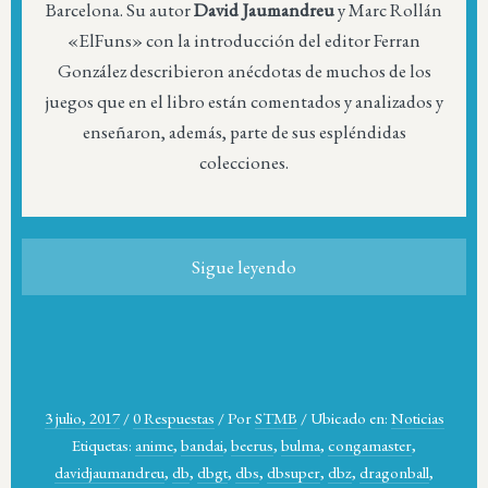
Barcelona. Su autor
David Jaumandreu
y Marc Rollán
«ElFuns» con la introducción del editor Ferran
González describieron anécdotas de muchos de los
juegos que en el libro están comentados y analizados y
enseñaron, además, parte de sus espléndidas
colecciones.
Sigue leyendo
3 julio, 2017
/
0 Respuestas
/
Por
STMB
/
Ubicado en:
Noticias
Etiquetas:
anime
,
bandai
,
beerus
,
bulma
,
congamaster
,
davidjaumandreu
,
db
,
dbgt
,
dbs
,
dbsuper
,
dbz
,
dragonball
,