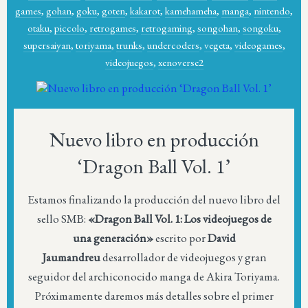
games
,
gohan
,
goku
,
goten
,
kakarot
,
kamehameha
,
manga
,
nintendo
,
otaku
,
piccolo
,
retrogames
,
retrogaming
,
songohan
,
songoku
,
supersaiyan
,
toriyama
,
trunks
,
undercoders
,
vegeta
,
videogames
,
videojuegos
,
xenoverse2
Nuevo libro en producción
‘Dragon Ball Vol. 1’
Estamos finalizando la producción del nuevo libro del
sello SMB:
«Dragon Ball Vol. 1: Los videojuegos de
una generación»
escrito por
David
Jaumandreu
desarrollador de videojuegos y gran
seguidor del archiconocido manga de Akira Toriyama.
Próximamente daremos más detalles sobre el primer