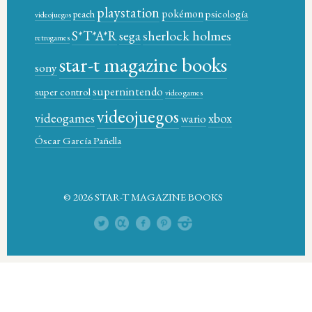
playstation
pokémon
psicología
peach
videojuegos
sherlock holmes
S*T*A*R
sega
retrogames
star-t magazine books
sony
supernintendo
super control
video games
videojuegos
xbox
videogames
wario
Óscar García Pañella
© 2026 STAR-T MAGAZINE BOOKS