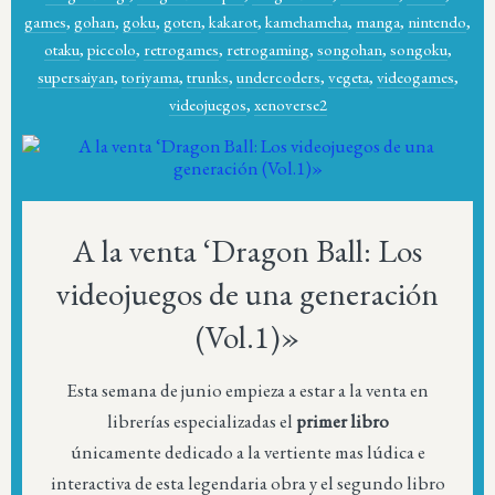
games
,
gohan
,
goku
,
goten
,
kakarot
,
kamehameha
,
manga
,
nintendo
,
otaku
,
piccolo
,
retrogames
,
retrogaming
,
songohan
,
songoku
,
supersaiyan
,
toriyama
,
trunks
,
undercoders
,
vegeta
,
videogames
,
videojuegos
,
xenoverse2
A la venta ‘Dragon Ball: Los
videojuegos de una generación
(Vol.1)»
Esta semana de junio empieza a estar a la venta en
librerías especializadas el
primer libro
únicamente dedicado a la vertiente mas lúdica e
interactiva de esta legendaria obra y el segundo libro