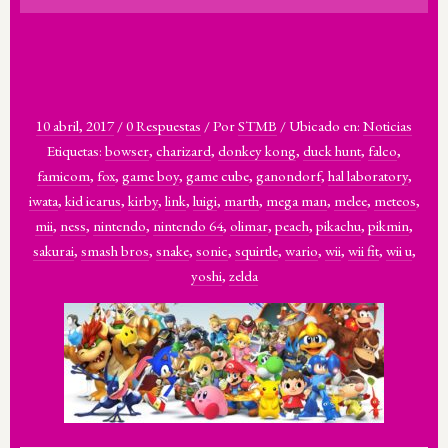
10 abril, 2017
/
0 Respuestas
/
Por
STMB
/
Ubicado en:
Noticias
Etiquetas:
bowser
,
charizard
,
donkey kong
,
duck hunt
,
falco
,
famicom
,
fox
,
game boy
,
game cube
,
ganondorf
,
hal laboratory
,
iwata
,
kid icarus
,
kirby
,
link
,
luigi
,
marth
,
mega man
,
melee
,
meteos
,
mii
,
ness
,
nintendo
,
nintendo 64
,
olimar
,
peach
,
pikachu
,
pikmin
,
sakurai
,
smash bros
,
snake
,
sonic
,
squirtle
,
wario
,
wii
,
wii fit
,
wii u
,
yoshi
,
zelda