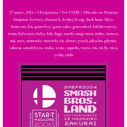
27 mayo, 2016
/
0 Respuestas
/
Por
STMB
/
Ubicado en:
Noticias
Etiquetas:
bowser
,
charizard
,
donkey kong
,
duck hunt
,
falco
,
famicom
,
fox
,
game boy
,
game cube
,
ganondorf
,
hal laboratory
,
iwata
,
kid icarus
,
kirby
,
link
,
luigi
,
marth
,
mega man
,
melee
,
meteos
,
mii
,
ness
,
nintendo
,
nintendo 64
,
olimar
,
peach
,
pikachu
,
pikmin
,
sakurai
,
smash bros
,
snake
,
sonic
,
squirtle
,
wario
,
wii
,
wii fit
,
wii u
,
yoshi
,
zelda