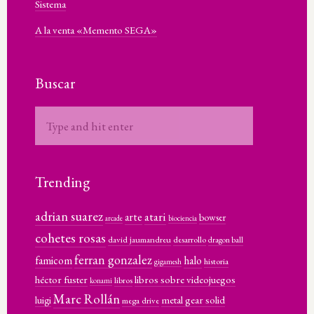
Sistema
A la venta «Memento SEGA»
Buscar
Trending
adrian suarez
atari
arte
bowser
arcade
biociencia
cohetes rosas
david jaumandreu
desarrollo
dragon ball
ferran gonzalez
famicom
halo
historia
gigamesh
héctor fuster
libros sobre videojuegos
libros
konami
Marc Rollán
metal gear solid
luigi
mega drive