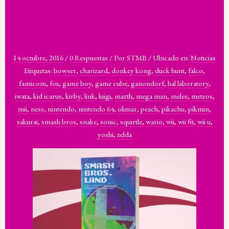
14 octubre, 2016
/
0 Respuestas
/
Por
STMB
/
Ubicado en:
Noticias
Etiquetas:
bowser
,
charizard
,
donkey kong
,
duck hunt
,
falco
,
famicom
,
fox
,
game boy
,
game cube
,
ganondorf
,
hal laboratory
,
iwata
,
kid icarus
,
kirby
,
link
,
luigi
,
marth
,
mega man
,
melee
,
meteos
,
mii
,
ness
,
nintendo
,
nintendo 64
,
olimar
,
peach
,
pikachu
,
pikmin
,
sakurai
,
smash bros
,
snake
,
sonic
,
squirtle
,
wario
,
wii
,
wii fit
,
wii u
,
yoshi
,
zelda