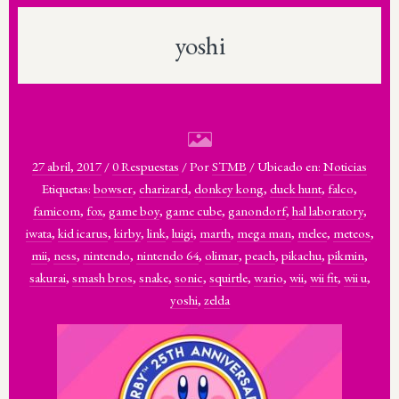
yoshi
27 abril, 2017
/
0 Respuestas
/
Por
STMB
/
Ubicado en:
Noticias
Etiquetas:
bowser
,
charizard
,
donkey kong
,
duck hunt
,
falco
,
famicom
,
fox
,
game boy
,
game cube
,
ganondorf
,
hal laboratory
,
iwata
,
kid icarus
,
kirby
,
link
,
luigi
,
marth
,
mega man
,
melee
,
meteos
,
mii
,
ness
,
nintendo
,
nintendo 64
,
olimar
,
peach
,
pikachu
,
pikmin
,
sakurai
,
smash bros
,
snake
,
sonic
,
squirtle
,
wario
,
wii
,
wii fit
,
wii u
,
yoshi
,
zelda