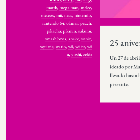
marth
,
mega man
,
melee
,
meteos
,
mii
,
ness
,
nintendo
,
nintendo 64
,
olimar
,
peach
,
pikachu
,
pikmin
,
sakurai
,
smash bros
,
snake
,
sonic
,
25 anive
squirtle
,
wario
,
wii
,
wii fit
,
wii
u
,
yoshi
,
zelda
Un 27 de abri
ideado por Mas
llevado hasta 
presente.