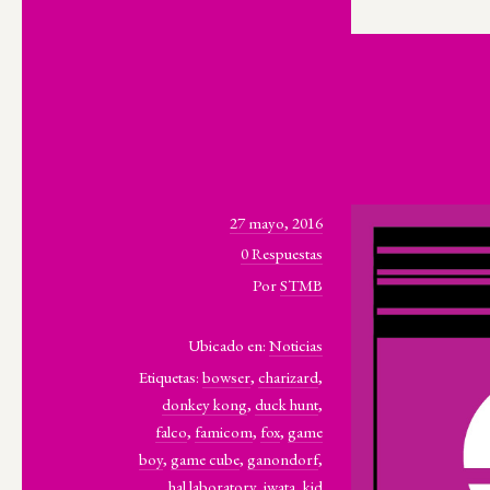
27 mayo, 2016
0 Respuestas
Por
STMB
Ubicado en:
Noticias
Etiquetas:
bowser
,
charizard
,
donkey kong
,
duck hunt
,
falco
,
famicom
,
fox
,
game
boy
,
game cube
,
ganondorf
,
hal laboratory
,
iwata
,
kid