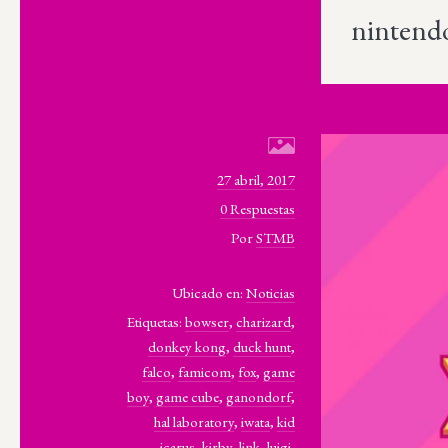
nintend
27 abril, 2017
0 Respuestas
Por
STMB
Ubicado en:
Noticias
Etiquetas:
bowser
,
charizard
,
donkey kong
,
duck hunt
,
falco
,
famicom
,
fox
,
game
boy
,
game cube
,
ganondorf
,
hal laboratory
,
iwata
,
kid
icarus
,
kirby
,
link
,
luigi
,