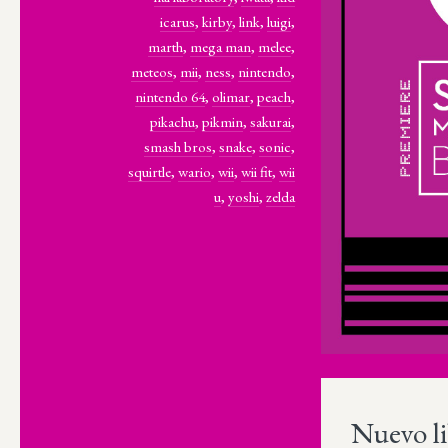
icarus
,
kirby
,
link
,
luigi
,
marth
,
mega man
,
melee
,
meteos
,
mii
,
ness
,
nintendo
,
nintendo 64
,
olimar
,
peach
,
pikachu
,
pikmin
,
sakurai
,
smash bros
,
snake
,
sonic
,
squirtle
,
wario
,
wii
,
wii fit
,
wii
u
,
yoshi
,
zelda
Nuevo li