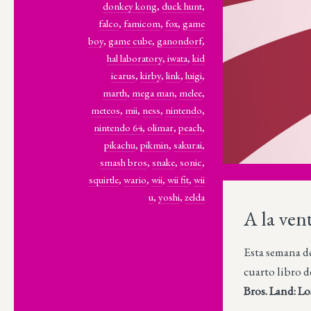
donkey kong
,
duck hunt
,
falco
,
famicom
,
fox
,
game
boy
,
game cube
,
ganondorf
,
hal laboratory
,
iwata
,
kid
icarus
,
kirby
,
link
,
luigi
,
marth
,
mega man
,
melee
,
meteos
,
mii
,
ness
,
nintendo
,
nintendo 64
,
olimar
,
peach
,
pikachu
,
pikmin
,
sakurai
,
smash bros
,
snake
,
sonic
,
squirtle
,
wario
,
wii
,
wii fit
,
wii
u
,
yoshi
,
zelda
A la ven
Esta semana de
cuarto libro d
Bros. Land: L