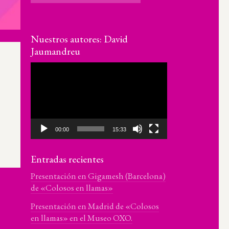
Nuestros autores: David
Jaumandreu
Reproductor
de
vídeo
00:00
15:33
Entradas recientes
Presentación en Gigamesh (Barcelona)
de «Colosos en llamas»
Presentación en Madrid de «Colosos
en llamas» en el Museo OXO.