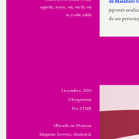
de Masahiro S
squirtle
,
wario
,
wii
,
wii fit
,
wii
japonés anali
u
,
yoshi
,
zelda
de un personaj
14 octubre, 2016
0 Respuestas
Por
STMB
Ubicado en:
Noticias
Etiquetas:
bowser
,
charizard
,