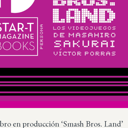
bro en producción ‘Smash Bros. Land’