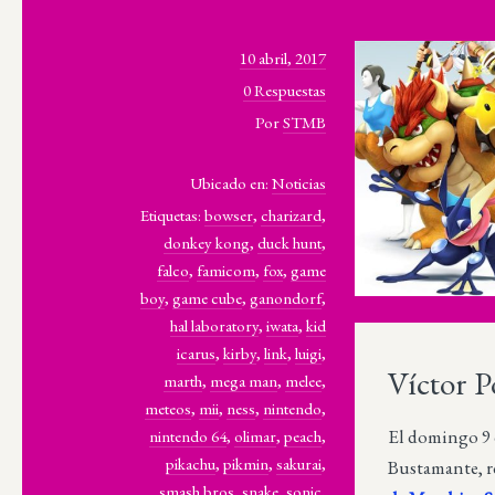
10 abril, 2017
0 Respuestas
Por
STMB
Ubicado en:
Noticias
Etiquetas:
bowser
,
charizard
,
donkey kong
,
duck hunt
,
falco
,
famicom
,
fox
,
game
boy
,
game cube
,
ganondorf
,
hal laboratory
,
iwata
,
kid
icarus
,
kirby
,
link
,
luigi
,
Víctor P
marth
,
mega man
,
melee
,
meteos
,
mii
,
ness
,
nintendo
,
El domingo 9 d
nintendo 64
,
olimar
,
peach
,
pikachu
,
pikmin
,
sakurai
,
Bustamante, r
smash bros
,
snake
,
sonic
,