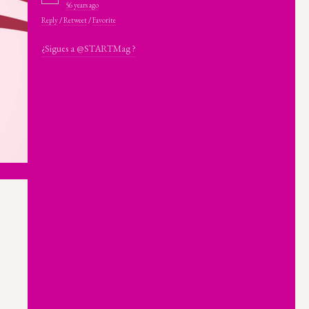
56 years ago
Reply
/
Retweet
/
Favorite
¿Sigues a @STARTMag ?