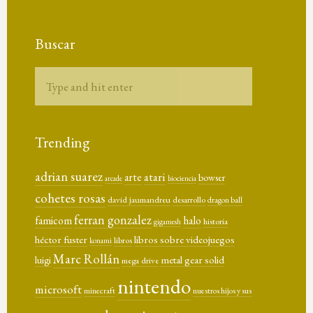
Buscar
Trending
adrian suarez
atari
arte
bowser
arcade
biociencia
cohetes rosas
david jaumandreu
desarrollo
dragon ball
ferran gonzalez
famicom
halo
historia
gigamesh
héctor fuster
libros sobre videojuegos
libros
konami
Marc Rollán
metal gear solid
luigi
mega drive
nintendo
microsoft
minecraft
nuestros hijos y sus