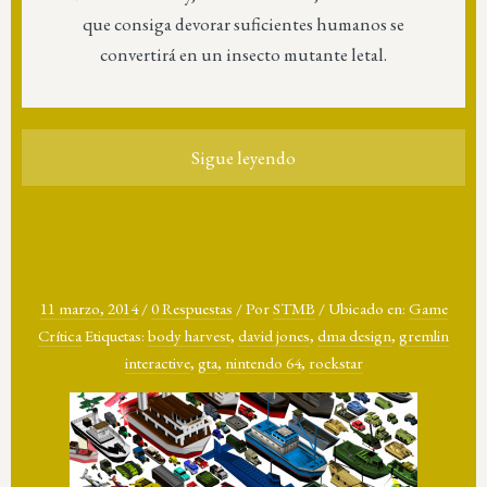
que consiga devorar suficientes humanos se
convertirá en un insecto mutante letal.
Sigue leyendo
11 marzo, 2014
/
0 Respuestas
/
Por
STMB
/
Ubicado en:
Game
Crítica
Etiquetas:
body harvest
,
david jones
,
dma design
,
gremlin
interactive
,
gta
,
nintendo 64
,
rockstar