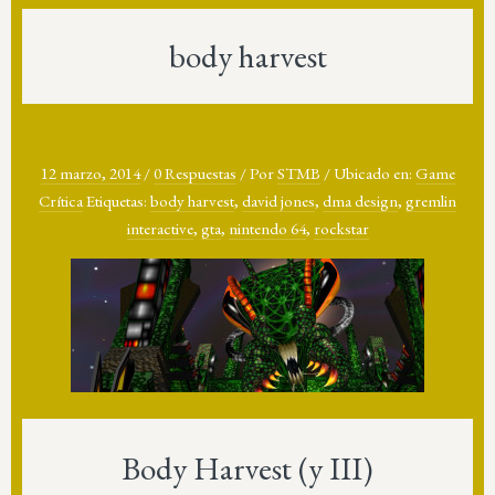
body harvest
12 marzo, 2014
/
0 Respuestas
/
Por
STMB
/
Ubicado en:
Game
Crítica
Etiquetas:
body harvest
,
david jones
,
dma design
,
gremlin
interactive
,
gta
,
nintendo 64
,
rockstar
Body Harvest (y III)