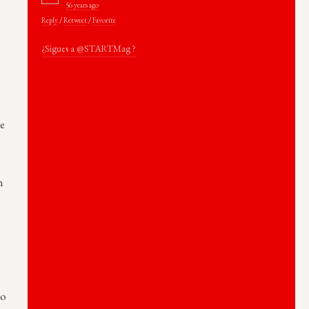
56 years ago
Reply
/
Retweet
/
Favorite
¿Sigues a @STARTMag ?
n
de
n
lo