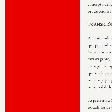
concepto del 
producciones 
TRANSICIÓN
Remontándonos 
que pretendían
los vuelos aé
extravagante
,
ese aspecto an
que se aleccio
nuclear y que 
universal de l
Su presentaci
bocadillos de