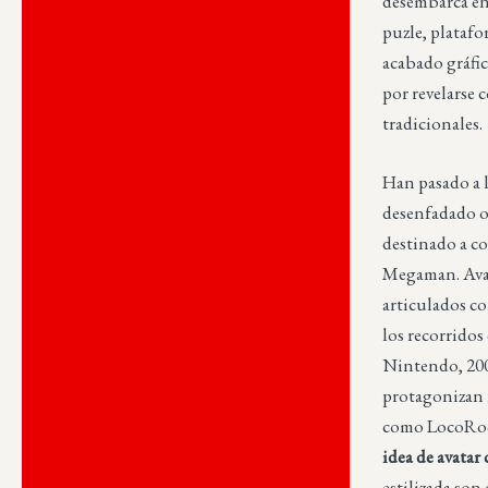
desembarca en
puzle, platafo
acabado gráfic
por revelarse
tradicionales.
Han pasado a l
desenfadado o
destinado a co
Megaman. Avat
articulados co
los recorrido
Nintendo, 200
protagonizan 
como LocoRoco 
idea de avata
estilizada son