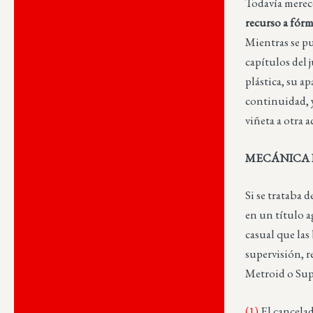
Todavía merec
recurso a fórm
Mientras se pu
capítulos del
plástica, su a
continuidad, y
viñeta a otra 
MECÁNICA 
Si se trataba 
en un título 
casual que las
supervisión, r
Metroid o Sup
(1)
El cancelad