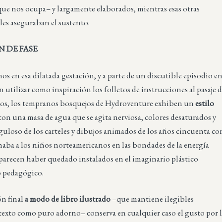
que nos ocupa– y largamente elaborados, mientras esas otras
les aseguraban el sustento.
 DE FASE
en esa dilatada gestación, y a parte de un discutible episodio e
 utilizar como inspiración los folletos de instrucciones al pasaje 
reos, los tempranos bosquejos de Hydroventure exhiben un
estilo
 con una masa de agua que se agita nerviosa, colores desaturados y
guloso de los carteles y dibujos animados de los años cincuenta co
naba a los niños norteamericanos en las bondades de la energía
parecen haber quedado instalados en el imaginario plástico
o pedagógico.
ón final
a modo de libro ilustrado
–que mantiene ilegibles
 texto como puro adorno– conserva en cualquier caso el gusto por 