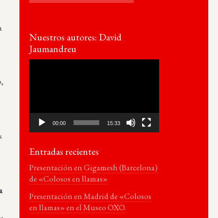
a
Nuestros autores: David
Jaumandreu
Reproductor
de
o,
vídeo
00:00
15:33
s
Entradas recientes
Presentación en Gigamesh (Barcelona)
de «Colosos en llamas»
a
Presentación en Madrid de «Colosos
en llamas» en el Museo OXO.
de