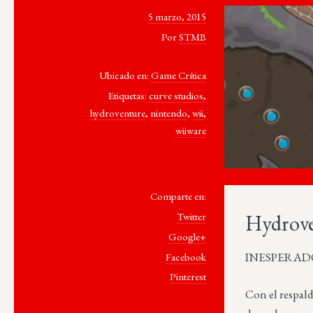
5 marzo, 2015
Por
STMB
Ubicado en:
Game Crítica
Etiquetas:
curve studios
,
hydroventure
,
nintendo
,
wii
,
wiiware
Comparte en:
Hydrove
Twitter
Google+
INESPERADO C
Facebook
Pinterest
Con el respal