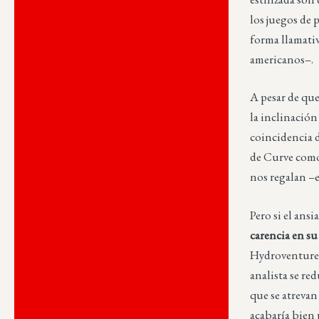
los juegos de 
forma llamativ
americanos–.
A pesar de que
la inclinació
coincidencia d
de Curve como 
nos regalan –e
Pero si el ans
carencia en su
Hydroventure e
analista se re
que se atrevan
acabaría bien