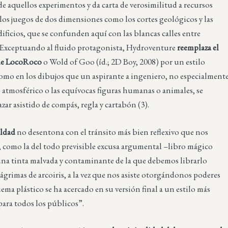
e aquellos experimentos y da carta de verosimilitud a recursos
los juegos de dos dimensiones como los cortes geológicos y las
dificios, que se confunden aquí con las blancas calles entre
. Exceptuando al fluido protagonista, Hydroventure
reemplaza el
de LocoRoco
o Wold of Goo (íd.; 2D Boy, 2008) por un estilo
como en los dibujos que un aspirante a ingeniero, no especialment
 atmosférico o las equívocas figuras humanas o animales, se
azar asistido de compás, regla y cartabón (3).
aldad
no desentona con el tránsito más bien reflexivo que nos
, como la del todo previsible excusa argumental –libro mágico
una tinta malvada y contaminante de la que debemos librarlo
ágrimas de arcoiris, a la vez que nos asiste otorgándonos poderes
uema plástico se ha acercado en su versión final a un estilo más
ara todos los públicos”.