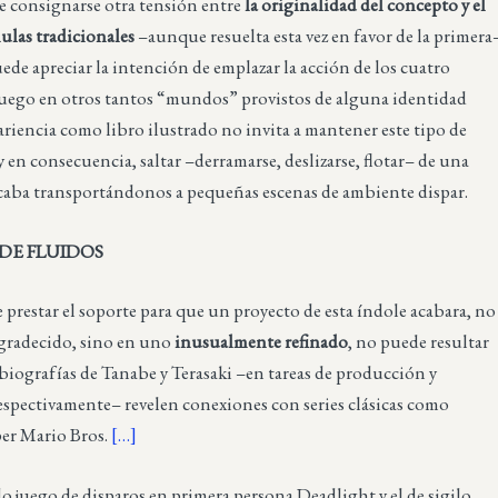
e consignarse otra tensión entre
la originalidad del concepto y el
ulas tradicionales
–aunque resuelta esta vez en favor de la primera
ede apreciar la intención de emplazar la acción de los cuatro
 juego en otros tantos “mundos” provistos de alguna identidad
pariencia como libro ilustrado no invita a mantener este tipo de
 en consecuencia, saltar –derramarse, deslizarse, flotar– de una
acaba transportándonos a pequeñas escenas de ambiente dispar.
DE FLUIDOS
de prestar el soporte para que un proyecto de esta índole acabara, no
agradecido, sino en uno
inusualmente refinado
, no puede resultar
 biografías de Tanabe y Terasaki –en tareas de producción y
espectivamente– revelen conexiones con series clásicas como
er Mario Bros.
[…]
o juego de disparos en primera persona Deadlight y el de sigilo