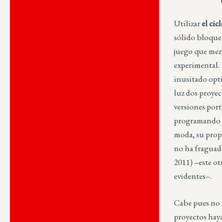
Utilizar
el cic
sólido bloque
juego que mez
experimental. 
inusitado opt
luz dos proyec
versiones portá
programando p
moda, su prop
no ha fraguad
2011) –este ot
evidentes–.
Cabe pues no 
proyectos hay