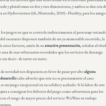
puzle y plataformas en dos y tres dimensiones, y ambos se dan cita d
a en Hydroventure (íd.; Nintendo, 2010) –Fluidity, para los amigo
 los juegos en que se controla indirectamente al personaje variand
n del escenario disponen también de un ya memorable recorrido, la
e estos factores, amén de su
atractiva presentación
, señalan al títu
una de esas refrescantes novedades que los servicios de descarga
s un decir– de tanto en tanto.
ia de novedad nos dispusiera en favor de pasar por alto
alguna
 desarrollo
cabe advertir que este no es precisamente el caso.
s un juego excepcional en su solidez y acabado. Si la labor de este
dujera a consignar los defectos del juego como advertencia para los
 con el rango de mayor precio del servicio WiiWare su trabajo
 pronto.