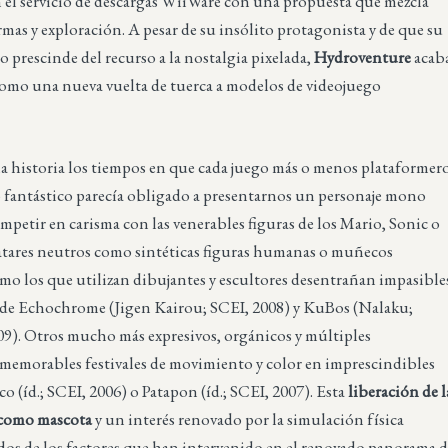
 el servicio de descargas WiiWare con una propuesta que mezcla
rmas y exploración. A pesar de su insólito protagonista y de que su
o prescinde del recurso a la nostalgia pixelada,
Hydroventure
acab
 como una nueva vuelta de tuerca a modelos de videojuego
a historia los tiempos en que cada juego más o menos plataformer
 fantástico parecía obligado a presentarnos un personaje mono
mpetir en carisma con las venerables figuras de los Mario, Sonic o
ares neutros como sintéticas figuras humanas o muñecos
mo los que utilizan dibujantes y escultores desentrañan impasible
s de Echochrome (Jigen Kairou; SCEI, 2008) y KuBos (Nalaku;
9). Otros mucho más expresivos, orgánicos y múltiples
memorables festivales de movimiento y color en imprescindibles
(íd.; SCEI, 2006) o Patapon (íd.; SCEI, 2007). Esta
liberación de l
r como mascota
y un interés renovado por la simulación física
 dos de los factores que han intervenido en el renovado panorama 