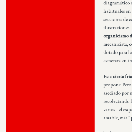
diagramático d
habituales en 
secciones de e
ilustraciones
organicismo 
mecanicista, 
dotado para lo
esmerara en tr
Esta
cierta fri
propone. Pero
asediado por 
recolectando l
varios– el esq
amable, más “p