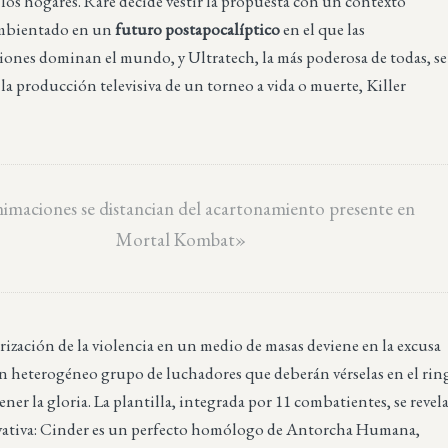
 los hogares. Rare decide vestir la propuesta con un contexto
mbientado en un
futuro postapocalíptico
en el que las
ones dominan el mundo, y Ultratech, la más poderosa de todas, se
a la producción televisiva de un torneo a vida o muerte, Killer
nimaciones se distancian del acartonamiento presente en
Mortal Kombat»
rización de la violencia en un medio de masas deviene en la excusa
un heterogéneo grupo de luchadores que deberán vérselas en el rin
ener la gloria. La plantilla, integrada por 11 combatientes, se revel
ivativa: Cinder es un perfecto homólogo de Antorcha Humana,