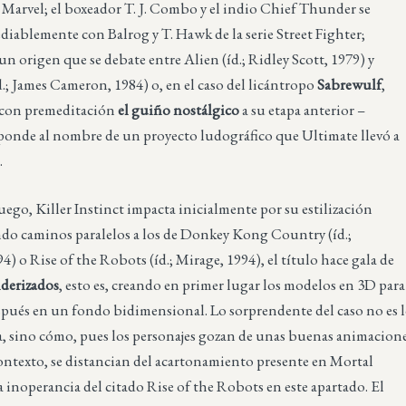
 Marvel; el boxeador T. J. Combo y el indio Chief Thunder se
diablemente con Balrog y T. Hawk de la serie Street Fighter;
un origen que se debate entre Alien (íd.; Ridley Scott, 1979) y
.; James Cameron, 1984) o, en el caso del licántropo
Sabrewulf
,
 con premeditación
el guiño nostálgico
a su etapa anterior –
ponde al nombre de un proyecto ludográfico que Ultimate llevó a
.
juego, Killer Instinct impacta inicialmente por su estilización
ndo caminos paralelos a los de Donkey Kong Country (íd.;
) o Rise of the Robots (íd.; Mirage, 1994), el título hace gala de
nderizados
, esto es, creando en primer lugar los modelos en 3D para
spués en un fondo bidimensional. Lo sorprendente del caso no es 
a, sino cómo, pues los personajes gozan de unas buenas animacion
ontexto, se distancian del acartonamiento presente en Mortal
 inoperancia del citado Rise of the Robots en este apartado. El