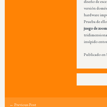
diseño de esce
versión domést
hardware impu
Prueba de ello
juego de zoom
tridimensiona
insípido ento
Publicado en 
← Previous Post