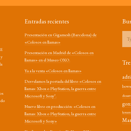
Entradas recientes
Bus
Presentación en Gigamesh (Barcelona) de
«Colosos en llamas»
RE
Presentación en Madrid de «Colosos en
 y
llamas» en el Museo OXO.
Tre
la
Ya a la venta «Colosos en llamas»
adr
Desvelamos la portada del libro «Colosos en
bows
llamas: Xbox o PlayStation, la guerra entre
los
Microsoft y Sony’.
desarr
odo
gon
Nuevo libro en producción: «Colosos en
konam
llamas: Xbox o PlayStation, la guerra entre
Mar
Microsoft y Sony»