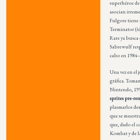
superhéroe de
asocian irreme
Fulgore tiene 
Terminator (íd
Rare ya busca
Sabrewulf res
cabo en 1984–
Una vez en el 
gráfica. Toma
Nintendo, 1994
sprites pre-re
plasmarlos de
que se muestr
que, dado el c
Kombat y de la