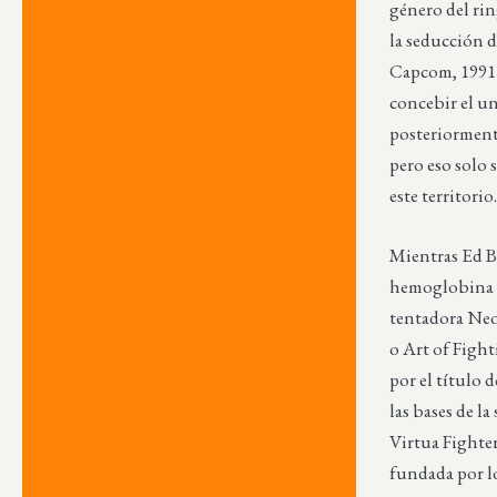
género del rin
la seducción d
Capcom, 1991)
concebir el u
posteriorment
pero eso solo 
este territorio
Mientras Ed Bo
hemoglobina e
tentadora Neo
o Art of Figh
por el título 
las bases de l
Virtua Fighter
fundada por 