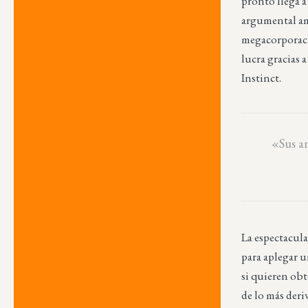
pronto llega a
argumental a
megacorporaci
lucra gracias 
Instinct.
«Sus a
La espectacula
para aplegar 
si quieren obt
de lo más der