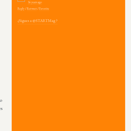
56 years ago
Reply
/
Retweet
/
Favorite
¿Sigues a @STARTMag ?
lo
es