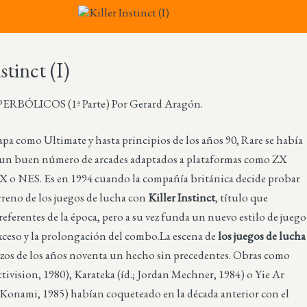
stinct (I)
BÓLICOS (1ª Parte) Por Gerard Aragón.
pa como Ultimate y hasta principios de los años 90, Rare se había
un buen número de arcades adaptados a plataformas como ZX
 o NES. Es en 1994 cuando la compañía británica decide probar
erreno de los juegos de lucha con
Killer Instinct
, título que
 referentes de la época, pero a su vez funda un nuevo estilo de juego
xceso y la prolongación del combo.
La escena de
los juegos de lucha
nzos de los años noventa un hecho sin precedentes. Obras como
ctivision, 1980), Karateka (íd.; Jordan Mechner, 1984) o Yie Ar
 Konami, 1985) habían coqueteado en la década anterior con el
Más sobre este lib