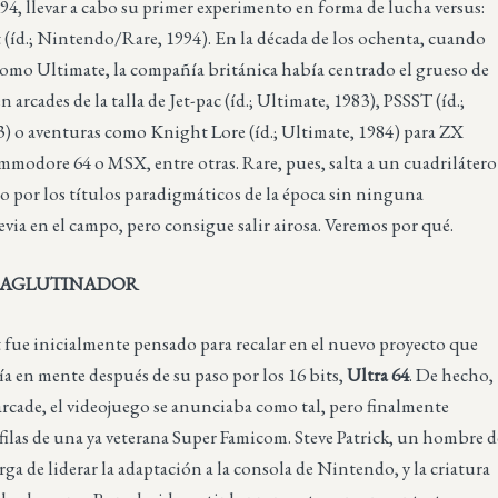
994, llevar a cabo su primer experimento en forma de lucha versus:
t (íd.; Nintendo/Rare, 1994). En la década de los ochenta, cuando
como Ultimate, la compañía británica había centrado el grueso de
n arcades de la talla de Jet-pac (íd.; Ultimate, 1983), PSSST (íd.;
3) o aventuras como Knight Lore (íd.; Ultimate, 1984) para ZX
modore 64 o MSX, entre otras. Rare, pues, salta a un cuadrilátero
o por los títulos paradigmáticos de la época sin ninguna
evia en el campo, pero consigue salir airosa. Veremos por qué.
 AGLUTINADOR
t fue inicialmente pensado para recalar en el nuevo proyecto que
a en mente después de su paso por los 16 bits,
Ultra 64
. De hecho,
arcade, el videojuego se anunciaba como tal, pero finalmente
s filas de una ya veterana Super Famicom. Steve Patrick, un hombre d
arga de liderar la adaptación a la consola de Nintendo, y la criatura