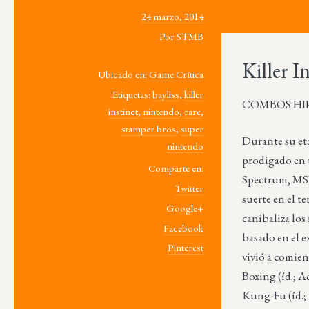
24 marzo, 2014
Por
STMB
Killer In
Ubicado en:
Game Crítica
Etiquetas:
bayliss
,
killer
COMBOS HIPER
instinct
,
nintendo
,
rare
,
stamper bros
,
super
Durante su eta
nintendo
prodigado en 
Comparte en:
Spectrum, MSX
Twitter
suerte en el t
Google+
canibaliza los
Facebook
basado en el e
Pinterest
vivió a comie
Boxing (íd.; A
Kung-Fu (íd.;