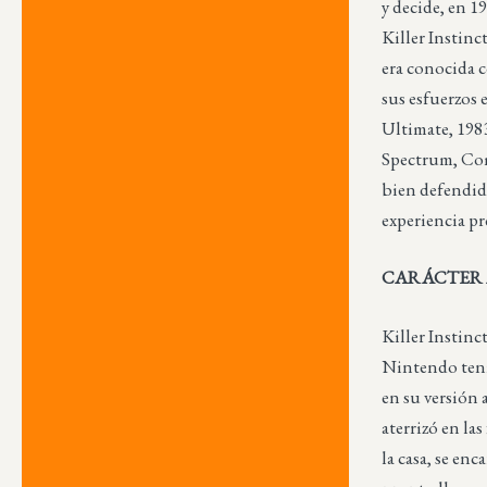
y decide, en 1
Killer Instinc
era conocida 
sus esfuerzos e
Ultimate, 198
Spectrum, Com
bien defendid
experiencia pr
CARÁCTER
Killer Instinc
Nintendo tení
en su versión 
aterrizó en la
la casa, se enc