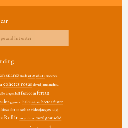
car
nding
ian suarez
atari
arte
arcade
biociencia
cohetes rosas
er
david jaumandreu
ferran
famicom
ollo
dragon ball
zalez
halo
héctor fuster
historia
gigamesh
libros sobre videojuegos
luigi
libros
i
c Rollán
metal gear solid
mega drive