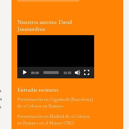
Nuestros autores: David
,
Jaumandreu
Reproductor
de
vídeo
00:00
15:33
)
Entradas recientes
s
ba
Presentación en Gigamesh (Barcelona)
de «Colosos en llamas»
n
Presentación en Madrid de «Colosos
o
en llamas» en el Museo OXO.