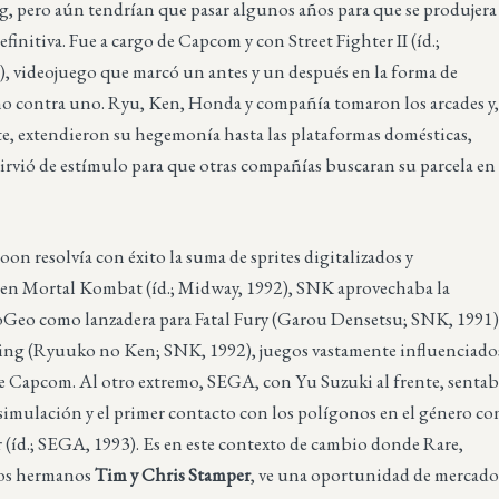
g, pero aún tendrían que pasar algunos años para que se produjera
efinitiva. Fue a cargo de Capcom y con Street Fighter II (íd.;
, videojuego que marcó un antes y un después en la forma de
no contra uno. Ryu, Ken, Honda y compañía tomaron los arcades y
e, extendieron su hegemonía hasta las plataformas domésticas,
sirvió de estímulo para que otras compañías buscaran su parcela en
.
on resolvía con éxito la suma de sprites digitalizados y
n Mortal Kombat (íd.; Midway, 1992), SNK aprovechaba la
Geo como lanzadera para Fatal Fury (Garou Densetsu; SNK, 1991
ting (Ryuuko no Ken; SNK, 1992), juegos vastamente influenciado
de Capcom. Al otro extremo, SEGA, con Yu Suzuki al frente, senta
a simulación y el primer contacto con los polígonos en el género co
 (íd.; SEGA, 1993). Es en este contexto de cambio donde Rare,
los hermanos
Tim y Chris Stamper
, ve una oportunidad de mercad