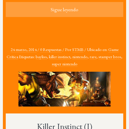
Sigue leyendo
24 marzo, 2014
/
0 Respuestas
/
Por
STMB
/
Ubicado en:
Game
Crítica
Etiquetas:
bayliss
,
killer instinct
,
nintendo
,
rare
,
stamper bros
,
super nintendo
Killer Instinct (I)