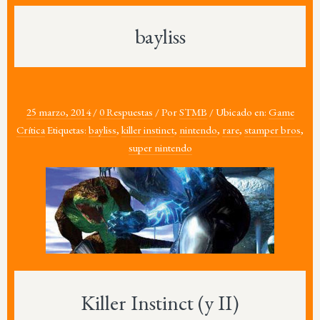
bayliss
25 marzo, 2014
/
0 Respuestas
/
Por
STMB
/
Ubicado en:
Game
Crítica
Etiquetas:
bayliss
,
killer instinct
,
nintendo
,
rare
,
stamper bros
,
super nintendo
Killer Instinct (y II)