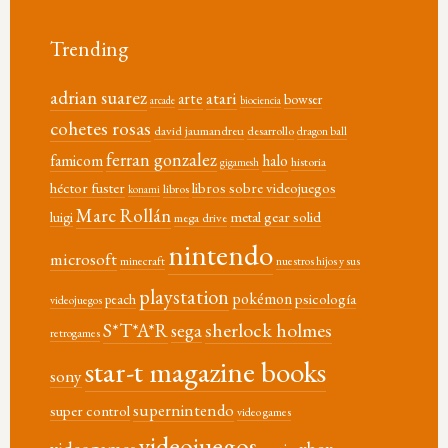
Trending
adrian suarez
atari
arte
bowser
arcade
biociencia
cohetes rosas
david jaumandreu
desarrollo
dragon ball
ferran gonzalez
famicom
halo
historia
gigamesh
héctor fuster
libros sobre videojuegos
libros
konami
Marc Rollán
metal gear solid
luigi
mega drive
nintendo
microsoft
minecraft
nuestros hijos y sus
playstation
pokémon
psicología
peach
videojuegos
sherlock holmes
S*T*A*R
sega
retrogames
star-t magazine books
sony
supernintendo
super control
video games
videojuegos