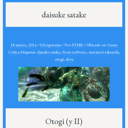
daisuke satake
18 marzo, 2014
/
0 Respuestas
/
Por
STMB
/
Ubicado en:
Game
Crítica
Etiquetas:
daisuke satake
,
from software
,
masanori takeuchi
,
otogi
,
xbox
Otogi (y II)