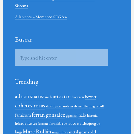
Sistema
A la venta «Memento SEGA»
Buscar
Trending
adrian suarez
atari
arte
bowser
arcade
biociencia
cohetes rosas
david jaumandreu
desarrollo
dragon ball
ferran gonzalez
famicom
halo
historia
gigamesh
héctor fuster
libros sobre videojuegos
libros
konami
Marc Rollán
metal gear solid
luigi
mega drive