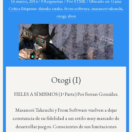
16 marzo, 2014
/
0 Respuestas
/
Por
STMB
/
Ubicado en:
Game
Crítica
Etiquetas:
daisuke satake
,
from software
,
masanori takeuchi
,
otogi
,
xbox
Otogi (I)
FIELES A SÍ MISMOS (1ª Parte) Por Ferran González.
Masanori Takeuchi y From Software vuelven a dejar
constancia de su fidelidad a un estilo muy marcado de
desarrollar juegos. Conscientes de sus limitaciones