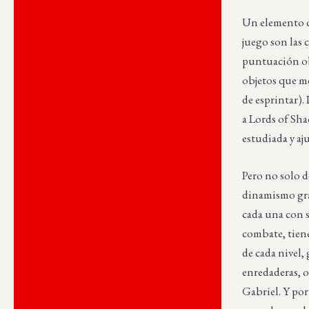
Un elemento q
juego son las 
puntuación obt
objetos que me
de esprintar).
a Lords of Sha
estudiada y aj
Pero no solo d
dinamismo gra
cada una con s
combate, tiene
de cada nivel,
enredaderas, o
Gabriel. Y por