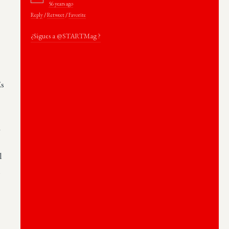
56 years ago
Reply
/
Retweet
/
Favorite
¿Sigues a @STARTMag ?
Es
a
l
,