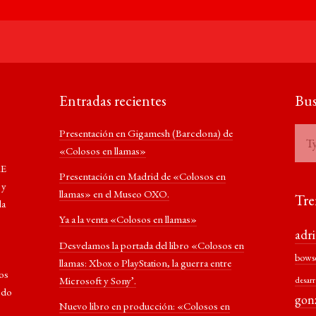
Entradas recientes
Bus
Presentación en Gigamesh (Barcelona) de
«Colosos en llamas»
RE
Presentación en Madrid de «Colosos en
 y
llamas» en el Museo OXO.
Tre
la
Ya a la venta «Colosos en llamas»
adr
Desvelamos la portada del libro «Colosos en
bows
llamas: Xbox o PlayStation, la guerra entre
los
Microsoft y Sony’.
desarr
odo
gon
Nuevo libro en producción: «Colosos en