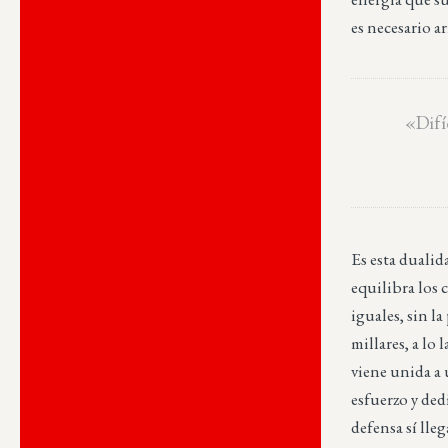
es necesario a
«Difí
Es esta dualid
equilibra los 
iguales, sin l
millares, a lo 
viene unida a 
esfuerzo y ded
defensa sí lle