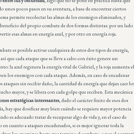
o entre luz y oscuridad
, algo que no se pone en práctica hasta que
o unos pocos pasos en su aventura, a base de encontrar ciertos
stema permite recolectar las almas de los enemigos eliminados, y
beneficio del propio combate de dos formas distintas: por un lado
ertir esas almas en energía azul, y por otro en energía roja.
bate es posible activar cualquiera de estos dos tipos de energía,
sí que cada ataque que se lleve a cabo con éxito genere un
nto: la azul regenera la energía vital de Gabriel, y la roja aumenta e
ben los enemigos con cada ataque. Además, en caso de encadenar
os ataques sin recibir daño, la cantidad de energía que dejan caer lo
ucho mayor, y se libera con cada golpe que reciben. Esta mecánica
ones estratégicas interesantes
, dado el carácter finito de esos dos
ía, hay que dosificar muy bien cuándo se requiere mayor potencia
ándo es adecuado tratar de recuperar algo de vida y, en el caso de
o en cuanto a ataques encadenados, si es mejor ignorar toda la
eltan los enemigos hasta que termine el combate, o por el contrar