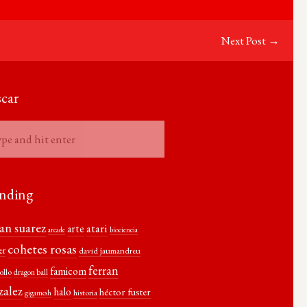
Next Post →
car
nding
ian suarez
atari
arte
arcade
biociencia
cohetes rosas
er
david jaumandreu
ferran
famicom
ollo
dragon ball
zalez
halo
héctor fuster
historia
gigamesh