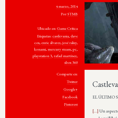
4 marzo, 2014
Por
STMB
Ubicado en:
Game Crítica
Etiquetas:
castlevania
,
dave
cox
,
enric álvarez
,
josé raluy
,
konami
,
mercury steam
,
pc
,
playstation 3
,
rafael martínez
,
xbox 360
Comparte en:
Castleva
Twitter
Google+
EL ÚLTIMO SU
Facebook
Pinterest
[…]
Un aspecto