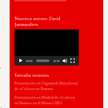
Nuestros autores: David
Jaumandreu
Reproductor
de
vídeo
l
00:00
15:33
s
Entradas recientes
Presentación en Gigamesh (Barcelona)
de «Colosos en llamas»
Presentación en Madrid de «Colosos
en llamas» en el Museo OXO.
io