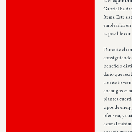
es el
equilibri
Gabriel ha dad
ítems. Este si
emplearlos en 
es posible conv
Durante el com
consiguiendo a
beneficio disti
daño que reci
con éxito vari
enemigos es m
plantea
cuesti
tipos de energ
ofensiva, y cu
estar al máxim
energía que su