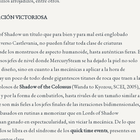
llos arrojadizos, entre otros.
CIÓN VICTORIOSA
of Shadow un título que para bien y para mal está englobado
verso Castlevania, no pueden faltar toda clase de criaturas
desde los monstruos de aspecto humanoide, hasta auténticas fieras. 
os jefes de nivel donde MercurySteam se ha dejado la piel no solo
 diseño, sino en cuanto a las mecánicas a aplicar a la hora de
ay un poco de todo: desde gigantescos titanes de roca que traen a l
olosos de
Shadow of the Colossus
(Wanda to Kyozou; SCEI, 2005),
y por la forma de combatirlos, hasta rivales de un tamaño similar a
son más fieles a los jefes finales de las iteraciones bidimensionales
basados en rutinas a memorizar que en Lords of Shadow
n ganado en espectacularidad, sin viciar la mecánica. De lo que
os se libra es del síndrome de los
quick time events
, presentes en
entos clave.