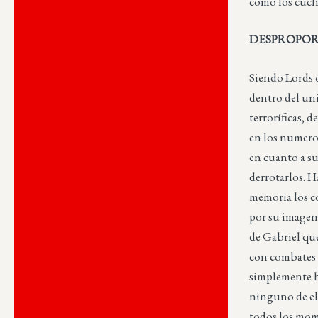
como los cuchi
DESPROPOR
Siendo Lords 
dentro del uni
terroríficas, 
en los numeros
en cuanto a su
derrotarlos. H
memoria los c
por su imagen 
de Gabriel que 
con combates 
simplemente ha
ninguno de ell
todos los mom