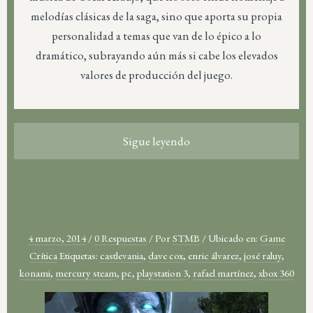
melodías clásicas de la saga, sino que aporta su propia
personalidad a temas que van de lo épico a lo
dramático, subrayando aún más si cabe los elevados
valores de producción del juego.
Sigue leyendo
4 marzo, 2014
/
0 Respuestas
/
Por
STMB
/
Ubicado en:
Game
Crítica
Etiquetas:
castlevania
,
dave cox
,
enric álvarez
,
josé raluy
,
konami
,
mercury steam
,
pc
,
playstation 3
,
rafael martínez
,
xbox 360