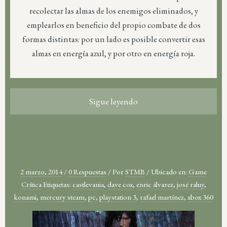
recolectar las almas de los enemigos eliminados, y
emplearlos en beneficio del propio combate de dos
formas distintas: por un lado es posible convertir esas
almas en energía azul, y por otro en energía roja.
Sigue leyendo
2 marzo, 2014
/
0 Respuestas
/
Por
STMB
/
Ubicado en:
Game
Crítica
Etiquetas:
castlevania
,
dave cox
,
enric álvarez
,
josé raluy
,
konami
,
mercury steam
,
pc
,
playstation 3
,
rafael martínez
,
xbox 360