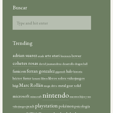
Buscar
Trending
adrian suarez
atari
arte
bowser
arcade
biociencia
cohetes rosas
david jaumandreu
desarrollo
dragon ball
ferran gonzalez
famicom
halo
historia
gigamesh
héctor fuster
libros sobre videojuegos
libros
konami
Marc Rollán
metal gear solid
luigi
mega drive
nintendo
microsoft
minecraft
nuestros hijos y sus
playstation
pokémon
psicología
peach
videojuegos