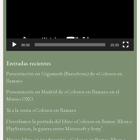
vídeo
00:00
15:33
Entradas recientes
Presentación en Gigamesh (Barcelona) de «Colosos en
llamas»
Presentación en Madrid de «Colosos en llamas» en el
Museo OXO.
Ya a la venta «Colosos en llamas»
Desvelamos la portada del libro «Colosos en llamas: Xbox o
PlayStation, la guerra entre Microsoft y Sony’.
Nuevo libro en producción: «Colosos en llamas: Xbox o