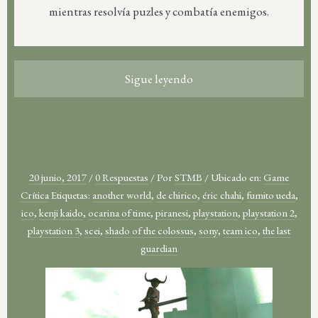
mientras resolvía puzles y combatía enemigos.
Sigue leyendo
20 junio, 2017
/
0 Respuestas
/
Por
STMB
/
Ubicado en:
Game
Crítica
Etiquetas:
another world
,
de chirico
,
éric chahi
,
fumito ueda
,
ico
,
kenji kaido
,
ocarina of time
,
piranesi
,
playstation
,
playstation 2
,
playstation 3
,
scei
,
shado of the colossus
,
sony
,
team ico
,
the last
guardian