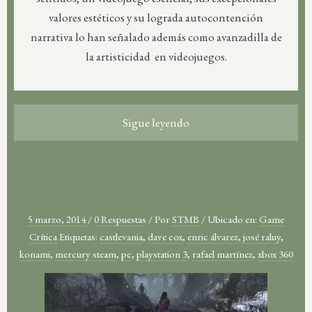
valores estéticos y su lograda autocontención
narrativa lo han señalado además como avanzadilla de
la artisticidad en videojuegos.
Sigue leyendo
5 marzo, 2014
/
0 Respuestas
/
Por
STMB
/
Ubicado en:
Game
Crítica
Etiquetas:
castlevania
,
dave cox
,
enric álvarez
,
josé raluy
,
konami
,
mercury steam
,
pc
,
playstation 3
,
rafael martínez
,
xbox 360