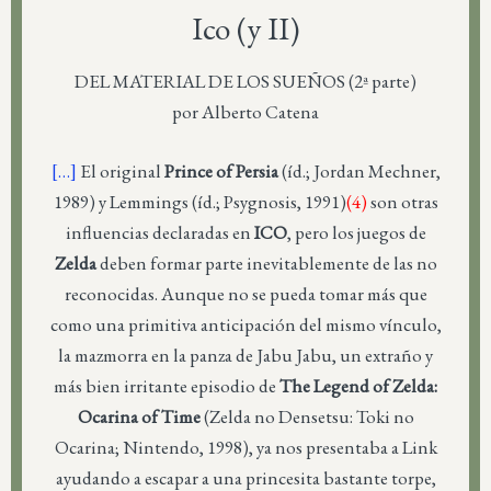
Ico (y II)
DEL MATERIAL DE LOS SUEÑOS (2ª parte)
por Alberto Catena
[…]
El original
Prince of Persia
(íd.; Jordan Mechner,
1989) y Lemmings (íd.; Psygnosis, 1991)
(4)
son otras
influencias declaradas en
ICO
, pero los juegos de
Zelda
deben formar parte inevitablemente de las no
reconocidas. Aunque no se pueda tomar más que
como una primitiva anticipación del mismo vínculo,
la mazmorra en la panza de Jabu Jabu, un extraño y
más bien irritante episodio de
The Legend of Zelda:
Ocarina of Time
(Zelda no Densetsu: Toki no
Ocarina; Nintendo, 1998), ya nos presentaba a Link
ayudando a escapar a una princesita bastante torpe,