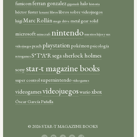
ferran gonzalez
famicom
halo
historia
gigamesh
héctor fuster
libros sobre videojuegos
libros
konami
Marc Rollán
metal gear solid
luigi
mega drive
nintendo
microsoft
minecraft
nuestros hijos y sus
playstation
pokémon
psicología
peach
videojuegos
sherlock holmes
S*T*A*R
sega
retrogames
star-t magazine books
sony
supernintendo
super control
video games
videojuegos
xbox
videogames
wario
Óscar García Pañella
© 2026 STAR-T MAGAZINE BOOKS