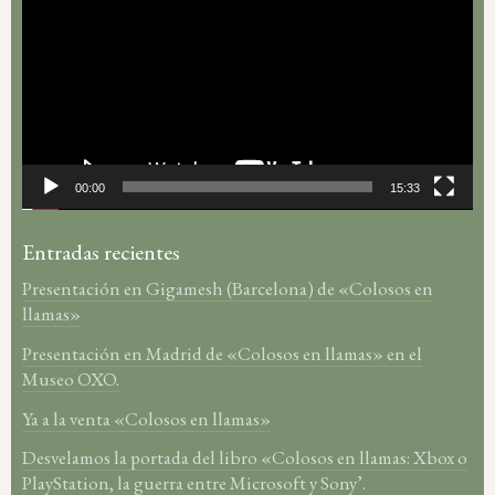
de
vídeo
00:00
15:33
Entradas recientes
Presentación en Gigamesh (Barcelona) de «Colosos en
llamas»
Presentación en Madrid de «Colosos en llamas» en el
Museo OXO.
Ya a la venta «Colosos en llamas»
Desvelamos la portada del libro «Colosos en llamas: Xbox o
PlayStation, la guerra entre Microsoft y Sony’.