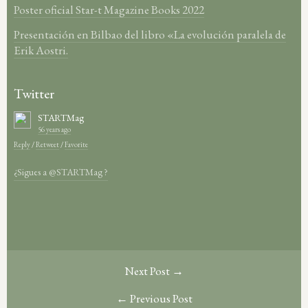
Poster oficial Star-t Magazine Books 2022
Presentación en Bilbao del libro «La evolución paralela de
Erik Aostri.
Twitter
STARTMag
56 years ago
Reply
/
Retweet
/
Favorite
¿Sigues a @STARTMag ?
Next Post →
← Previous Post