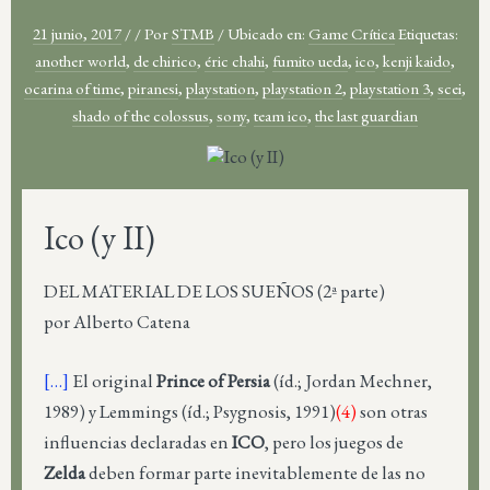
21 junio, 2017
/
/
Por
STMB
/
Ubicado en:
Game Crítica
Etiquetas:
another world
,
de chirico
,
éric chahi
,
fumito ueda
,
ico
,
kenji kaido
,
ocarina of time
,
piranesi
,
playstation
,
playstation 2
,
playstation 3
,
scei
,
shado of the colossus
,
sony
,
team ico
,
the last guardian
Ico (y II)
DEL MATERIAL DE LOS SUEÑOS (2ª parte)
por Alberto Catena
[…]
El original
Prince of Persia
(íd.; Jordan Mechner,
1989) y Lemmings (íd.; Psygnosis, 1991)
(4)
son otras
influencias declaradas en
ICO
, pero los juegos de
Zelda
deben formar parte inevitablemente de las no