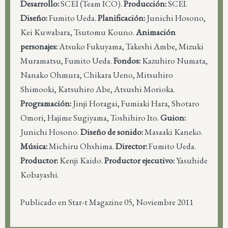
Desarrollo:
SCEI (Team ICO).
Producción:
SCEI.
Diseño:
Fumito Ueda.
Planificación:
Junichi Hosono,
Kei Kuwabara, Tsutomu Kouno.
Animación
personajes:
Atsuko Fukuyama, Takeshi Ambe, Mizuki
Muramatsu, Fumito Ueda.
Fondos:
Kazuhiro Numata,
Nanako Ohmura, Chikara Ueno, Mitsuhiro
Shimooki, Katsuhiro Abe, Atsushi Morioka.
Programación:
Jinji Horagai, Fumiaki Hara, Shotaro
Omori, Hajime Sugiyama, Toshihiro Ito.
Guion:
Junichi Hosono.
Diseño de sonido:
Masaaki Kaneko.
Música:
Michiru Ohshima.
Director:
Fumito Ueda.
Productor:
Kenji Kaido.
Productor ejecutivo:
Yasuhide
Kobayashi.
Publicado en Star-t Magazine 05, Noviembre 2011