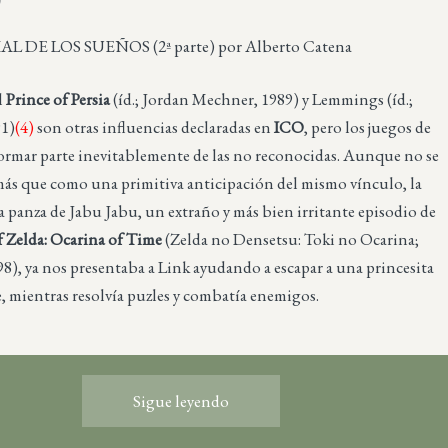
 DE LOS SUEÑOS (2ª parte) por Alberto Catena
l
Prince of Persia
(íd.; Jordan Mechner, 1989) y Lemmings (íd.;
91)
(4)
son otras influencias declaradas en
ICO
, pero los juegos de
rmar parte inevitablemente de las no reconocidas. Aunque no se
ás que como una primitiva anticipación del mismo vínculo, la
 panza de Jabu Jabu, un extraño y más bien irritante episodio de
 Zelda: Ocarina of Time
(Zelda no Densetsu: Toki no Ocarina;
), ya nos presentaba a Link ayudando a escapar a una princesita
, mientras resolvía puzles y combatía enemigos.
Sigue leyendo