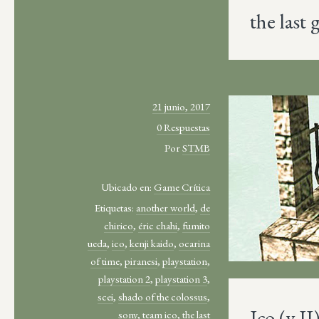
the last
21 junio, 2017
0 Respuestas
Por
STMB
Ubicado en:
Game Crítica
Etiquetas:
another world
,
de
chirico
,
éric chahi
,
fumito
ueda
,
ico
,
kenji kaido
,
ocarina
of time
,
piranesi
,
playstation
,
playstation 2
,
playstation 3
,
scei
,
shado of the colossus
,
Ico (y II
sony
,
team ico
,
the last