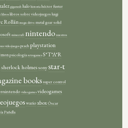
zalez
halo
héctor fuster
historia
gigamesh
libros sobre videojuegos
luigi
libros
i
c Rollán
metal gear solid
mega drive
nintendo
rosoft
minecraft
nuestros
playstation
peach
y sus videojuegos
S*T*A*R
émon
psicología
retrogames
star-t
sherlock holmes
a
sony
gazine books
super control
videogames
ernintendo
video games
deojuegos
xbox
wario
Óscar
ía Pañella