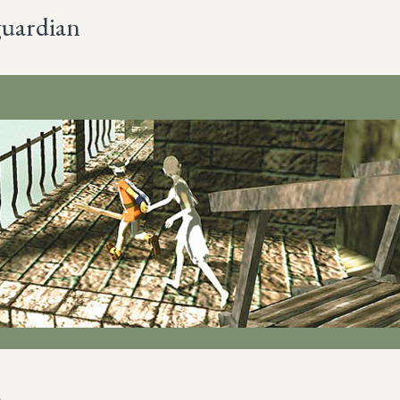
 guardian
Más sobre este lib
)