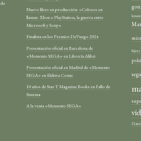
odo
gon
Nuevo libro en producción: «Colosos en
konam
llamas: Xbox o PlayStation, la guerra entre
Mar
Microsoft y Sony»
Finalista en los Premios DeVuego 2024
mic
Presentación oficial en Barcelona de
hijos 
«Memento SEGA» en Librería Alibri
pok
Presentación oficial en Madrid de «Memento
seg
SEGA» en Elektra Comic
ma
10 años de Star-T Magazine Books en Fallo de
Sistema
sup
A la venta «Memento SEGA»
vi
Garc