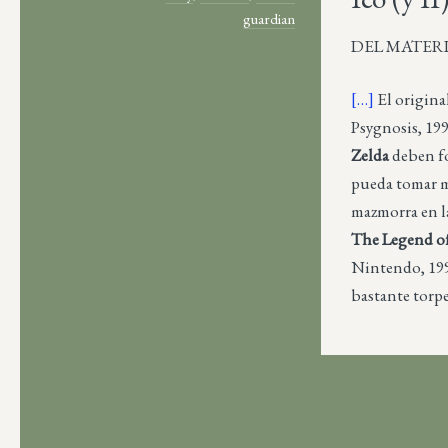
guardian
DEL MATERIAL
[…]
El origina
Psygnosis, 19
Zelda
deben fo
pueda tomar m
mazmorra en la
The Legend of
Nintendo, 1998
bastante torpe