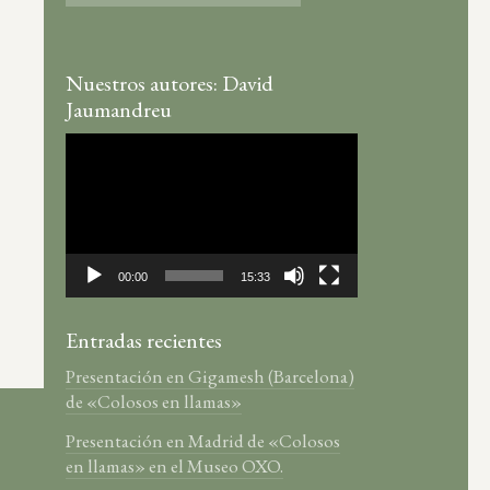
Nuestros autores: David
Jaumandreu
Reproductor
de
vídeo
00:00
15:33
Entradas recientes
Presentación en Gigamesh (Barcelona)
de «Colosos en llamas»
Presentación en Madrid de «Colosos
en llamas» en el Museo OXO.