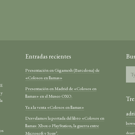
Entradas recientes
Bus
Presentación en Gigamesh (Barcelona) de
«Colosos en llamas»
RE
Presentación en Madrid de «Colosos en
 y
llamas» en el Museo OXO.
Tre
la
Ya a la venta «Colosos en llamas»
adr
Desvelamos la portada del libro «Colosos en
bows
llamas: Xbox o PlayStation, la guerra entre
los
Microsoft y Sony’.
desarr