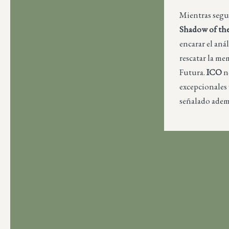
Mientras segu
Shadow of th
encarar el aná
rescatar la me
Futura.
ICO
n
excepcionales 
señalado ademá