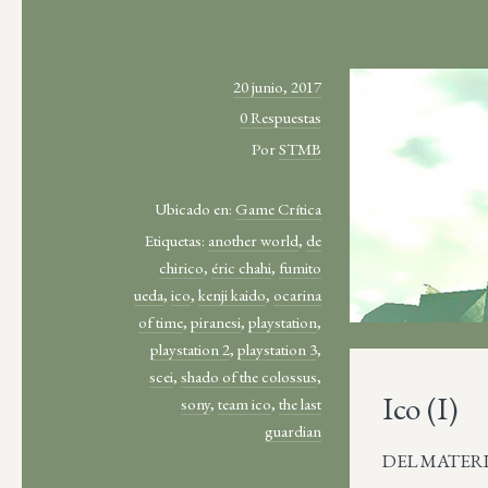
20 junio, 2017
0 Respuestas
Por
STMB
Ubicado en:
Game Crítica
Etiquetas:
another world
,
de
chirico
,
éric chahi
,
fumito
ueda
,
ico
,
kenji kaido
,
ocarina
of time
,
piranesi
,
playstation
,
playstation 2
,
playstation 3
,
scei
,
shado of the colossus
,
Ico (I)
sony
,
team ico
,
the last
guardian
DEL MATERIAL