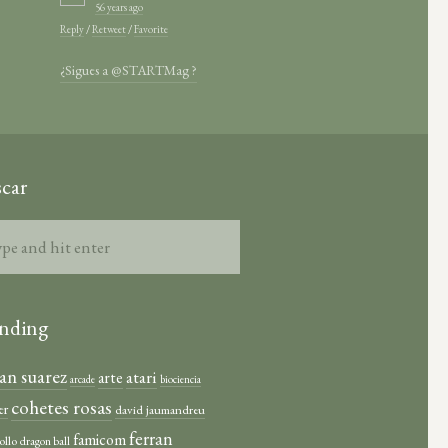
56 years ago
Reply
/
Retweet
/
Favorite
¿Sigues a @STARTMag ?
car
nding
ian suarez
atari
arte
arcade
biociencia
cohetes rosas
er
david jaumandreu
ferran
famicom
ollo
dragon ball