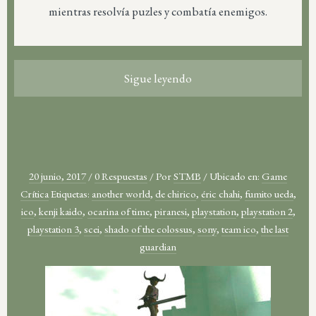
mientras resolvía puzles y combatía enemigos.
Sigue leyendo
20 junio, 2017
/
0 Respuestas
/
Por
STMB
/
Ubicado en:
Game
Crítica
Etiquetas:
another world
,
de chirico
,
éric chahi
,
fumito ueda
,
ico
,
kenji kaido
,
ocarina of time
,
piranesi
,
playstation
,
playstation 2
,
playstation 3
,
scei
,
shado of the colossus
,
sony
,
team ico
,
the last
guardian