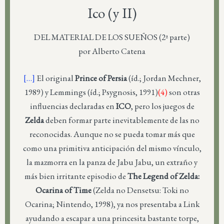
Ico (y II)
DEL MATERIAL DE LOS SUEÑOS (2ª parte)
por Alberto Catena
[…]
El original
Prince of Persia
(íd.; Jordan Mechner,
1989) y Lemmings (íd.; Psygnosis, 1991)
(4)
son otras
influencias declaradas en
ICO
, pero los juegos de
Zelda
deben formar parte inevitablemente de las no
reconocidas. Aunque no se pueda tomar más que
como una primitiva anticipación del mismo vínculo,
la mazmorra en la panza de Jabu Jabu, un extraño y
más bien irritante episodio de
The Legend of Zelda:
Ocarina of Time
(Zelda no Densetsu: Toki no
Ocarina; Nintendo, 1998), ya nos presentaba a Link
ayudando a escapar a una princesita bastante torpe,