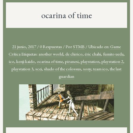
ocarina of time
21 junio, 2017
/
0 Respuestas
/
Por
STMB
/
Ubicado en:
Game
Crítica
Etiquetas:
another world
,
de chirico
,
éric chahi
,
fumito ueda
,
ico
,
kenji kaido
,
ocarina of time
,
piranesi
,
playstation
,
playstation 2
,
playstation 3
,
scei
,
shado of the colossus
,
sony
,
team ico
,
the last
guardian