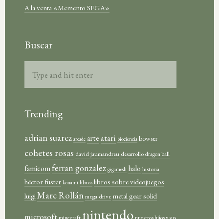
A la venta «Memento SEGA»
Buscar
Trending
adrian suarez
atari
arte
bowser
arcade
biociencia
cohetes rosas
david jaumandreu
desarrollo
dragon ball
ferran gonzalez
famicom
halo
historia
gigamesh
héctor fuster
libros sobre videojuegos
libros
konami
Marc Rollán
metal gear solid
luigi
mega drive
nintendo
microsoft
minecraft
nuestros hijos y sus