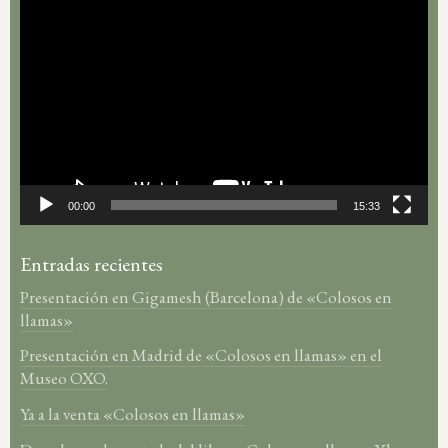
Reproductor
de
vídeo
00:00
15:33
Entradas recientes
Presentación en Gigamesh (Barcelona) de «Colosos en
llamas»
Presentación en Madrid de «Colosos en llamas» en el
Museo OXO.
Ya a la venta «Colosos en llamas»