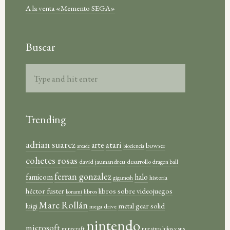
A la venta «Memento SEGA»
Buscar
Trending
adrian suarez
atari
arte
bowser
arcade
biociencia
cohetes rosas
david jaumandreu
desarrollo
dragon ball
ferran gonzalez
famicom
halo
historia
gigamesh
héctor fuster
libros sobre videojuegos
libros
konami
Marc Rollán
metal gear solid
luigi
mega drive
nintendo
microsoft
minecraft
nuestros hijos y sus