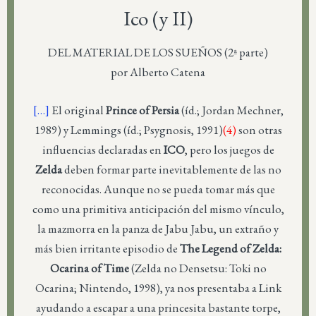
Ico (y II)
DEL MATERIAL DE LOS SUEÑOS (2ª parte)
por Alberto Catena
[…]
El original
Prince of Persia
(íd.; Jordan Mechner,
1989) y Lemmings (íd.; Psygnosis, 1991)
(4)
son otras
influencias declaradas en
ICO
, pero los juegos de
Zelda
deben formar parte inevitablemente de las no
reconocidas. Aunque no se pueda tomar más que
como una primitiva anticipación del mismo vínculo,
la mazmorra en la panza de Jabu Jabu, un extraño y
más bien irritante episodio de
The Legend of Zelda:
Ocarina of Time
(Zelda no Densetsu: Toki no
Ocarina; Nintendo, 1998), ya nos presentaba a Link
ayudando a escapar a una princesita bastante torpe,