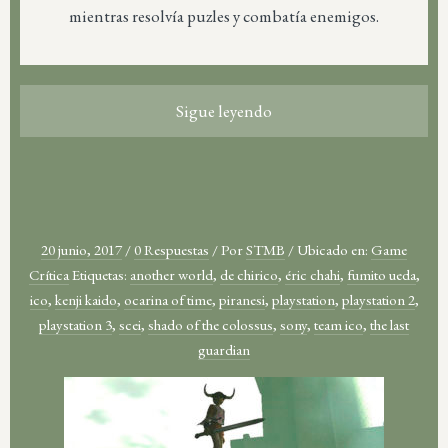
mientras resolvía puzles y combatía enemigos.
Sigue leyendo
20 junio, 2017
/
0 Respuestas
/
Por
STMB
/
Ubicado en:
Game
Crítica
Etiquetas:
another world
,
de chirico
,
éric chahi
,
fumito ueda
,
ico
,
kenji kaido
,
ocarina of time
,
piranesi
,
playstation
,
playstation 2
,
playstation 3
,
scei
,
shado of the colossus
,
sony
,
team ico
,
the last
guardian