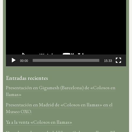
Reproductor
de
vídeo
00:00
15:33
Entradas recientes
Presentación en Gigamesh (Barcelona) de «Colosos en
llamas»
Presentación en Madrid de «Colosos en llamas» en el
Museo OXO.
Ya a la venta «Colosos en llamas»