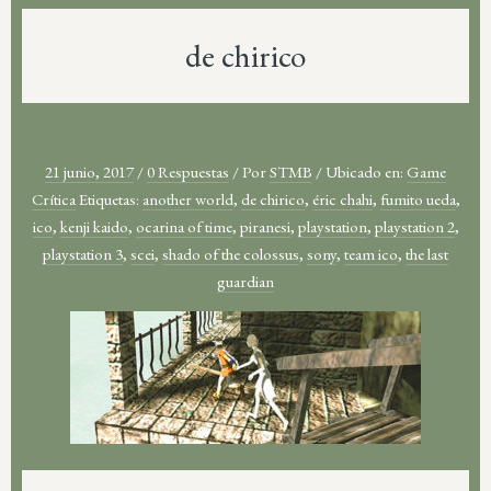
de chirico
21 junio, 2017
/
0 Respuestas
/
Por
STMB
/
Ubicado en:
Game
Crítica
Etiquetas:
another world
,
de chirico
,
éric chahi
,
fumito ueda
,
ico
,
kenji kaido
,
ocarina of time
,
piranesi
,
playstation
,
playstation 2
,
playstation 3
,
scei
,
shado of the colossus
,
sony
,
team ico
,
the last
guardian