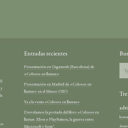
Entradas recientes
Bus
Presentación en Gigamesh (Barcelona) de
«Colosos en llamas»
RE
Presentación en Madrid de «Colosos en
 y
llamas» en el Museo OXO.
Tre
la
Ya a la venta «Colosos en llamas»
adr
Desvelamos la portada del libro «Colosos en
bows
llamas: Xbox o PlayStation, la guerra entre
los
Microsoft y Sony’.
desarr