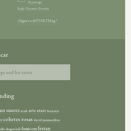
56 years ago
Reply
/
Retweet
/
Favorite
¿Sigues a @STARTMag ?
car
nding
ian suarez
atari
arte
arcade
biociencia
cohetes rosas
er
david jaumandreu
ferran
famicom
ollo
dragon ball