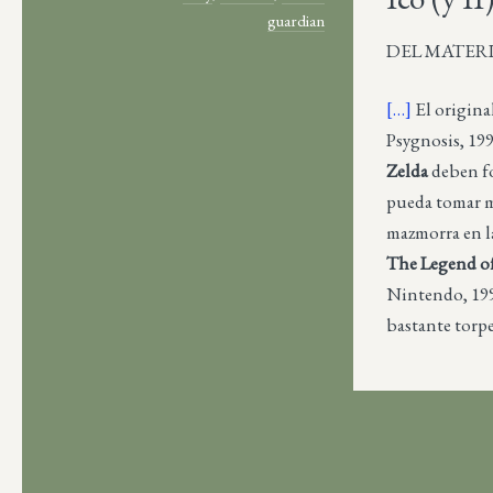
guardian
DEL MATERIAL
[…]
El origina
Psygnosis, 19
Zelda
deben fo
pueda tomar m
mazmorra en la
The Legend of
Nintendo, 1998
bastante torpe