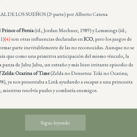
 DE LOS SUEÑOS (2ª parte) por Alberto Catena
l
Prince of Persia
(íd.; Jordan Mechner, 1989) y Lemmings (íd.;
91)
(4)
son otras influencias declaradas en
ICO
, pero los juegos de
rmar parte inevitablemente de las no reconocidas. Aunque no se
ás que como una primitiva anticipación del mismo vínculo, la
 panza de Jabu Jabu, un extraño y más bien irritante episodio de
 Zelda: Ocarina of Time
(Zelda no Densetsu: Toki no Ocarina;
), ya nos presentaba a Link ayudando a escapar a una princesita
, mientras resolvía puzles y combatía enemigos.
Sigue leyendo