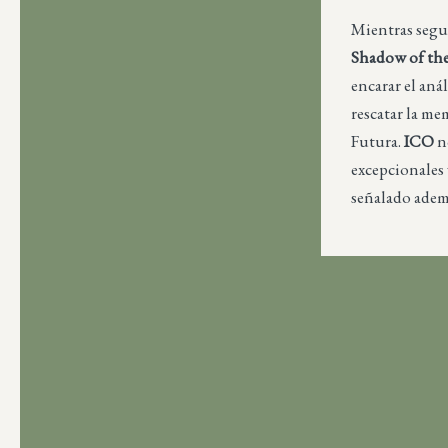
Mientras segu
Shadow of th
encarar el aná
rescatar la me
Futura.
ICO
n
excepcionales 
señalado ademá