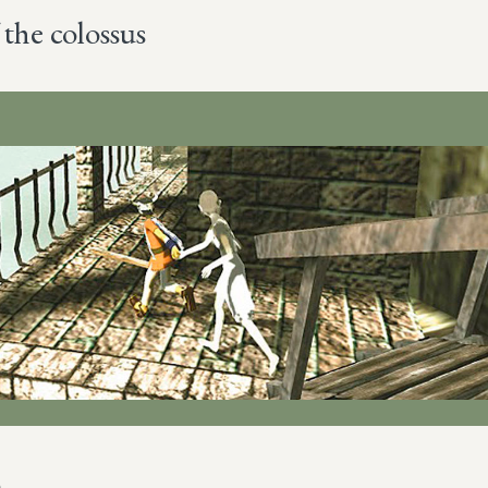
 the colossus
Más sobre este lib
)