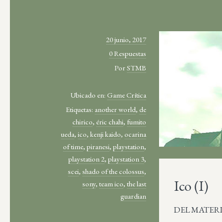
20 junio, 2017
0 Respuestas
Por
STMB
Ubicado en:
Game Crítica
Etiquetas:
another world
,
de
chirico
,
éric chahi
,
fumito
ueda
,
ico
,
kenji kaido
,
ocarina
of time
,
piranesi
,
playstation
,
playstation 2
,
playstation 3
,
scei
,
shado of the colossus
,
Ico (I)
sony
,
team ico
,
the last
guardian
DEL MATERIAL