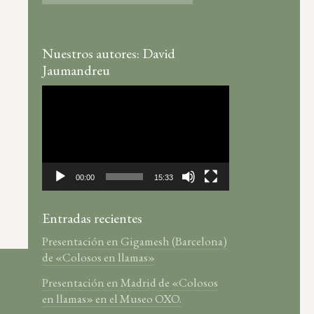
Nuestros autores: David
Jaumandreu
Reproductor
de
vídeo
00:00
15:33
Entradas recientes
Presentación en Gigamesh (Barcelona)
de «Colosos en llamas»
Presentación en Madrid de «Colosos
en llamas» en el Museo OXO.