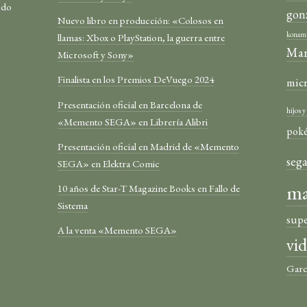
odo
gon
Nuevo libro en producción: «Colosos en
konam
llamas: Xbox o PlayStation, la guerra entre
Mar
Microsoft y Sony»
Finalista en los Premios DeVuego 2024
mic
Presentación oficial en Barcelona de
hijos 
«Memento SEGA» en Librería Alibri
pok
Presentación oficial en Madrid de «Memento
seg
SEGA» en Elektra Comic
ma
10 años de Star-T Magazine Books en Fallo de
Sistema
sup
A la venta «Memento SEGA»
vi
Garc