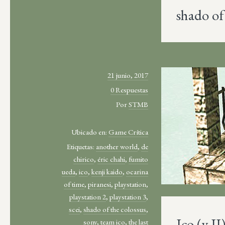
shado of
21 junio, 2017
0 Respuestas
Por
STMB
Ubicado en:
Game Crítica
Etiquetas:
another world
,
de
chirico
,
éric chahi
,
fumito
ueda
,
ico
,
kenji kaido
,
ocarina
of time
,
piranesi
,
playstation
,
playstation 2
,
playstation 3
,
scei
,
shado of the colossus
,
Ico (y II
sony
,
team ico
,
the last