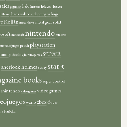
zalez
halo
héctor fuster
historia
gigamesh
libros sobre videojuegos
luigi
libros
i
c Rollán
metal gear solid
mega drive
nintendo
rosoft
minecraft
nuestros
playstation
peach
y sus videojuegos
S*T*A*R
émon
psicología
retrogames
star-t
sherlock holmes
a
sony
gazine books
super control
videogames
ernintendo
video games
deojuegos
xbox
wario
Óscar
ía Pañella