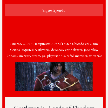
Sigue leyendo
2 marzo, 2014
/
0 Respuestas
/
Por
STMB
/
Ubicado en:
Game
Crítica
Etiquetas:
castlevania
,
dave cox
,
enric álvarez
,
josé raluy
,
konami
,
mercury steam
,
pc
,
playstation 3
,
rafael martínez
,
xbox 360