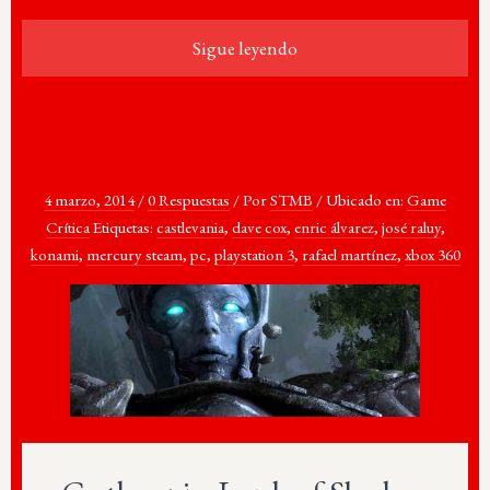
Sigue leyendo
4 marzo, 2014
/
0 Respuestas
/
Por
STMB
/
Ubicado en:
Game
Crítica
Etiquetas:
castlevania
,
dave cox
,
enric álvarez
,
josé raluy
,
konami
,
mercury steam
,
pc
,
playstation 3
,
rafael martínez
,
xbox 360