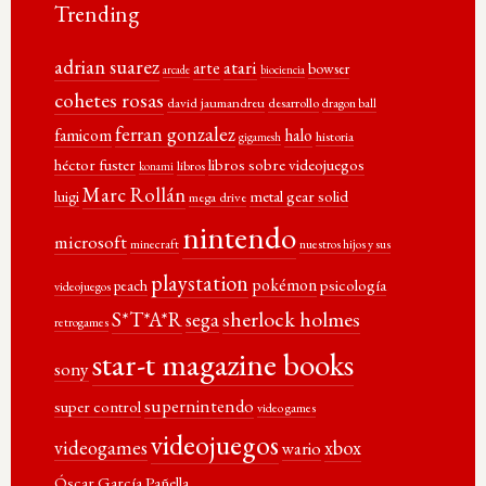
Trending
adrian suarez
atari
arte
bowser
arcade
biociencia
cohetes rosas
david jaumandreu
desarrollo
dragon ball
ferran gonzalez
famicom
halo
historia
gigamesh
héctor fuster
libros sobre videojuegos
libros
konami
Marc Rollán
metal gear solid
luigi
mega drive
nintendo
microsoft
minecraft
nuestros hijos y sus
playstation
pokémon
psicología
peach
videojuegos
sherlock holmes
S*T*A*R
sega
retrogames
star-t magazine books
sony
supernintendo
super control
video games
videojuegos
xbox
videogames
wario
Óscar García Pañella