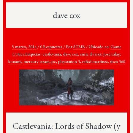
dave cox
5 marzo, 2014
/
0 Respuestas
/
Por
STMB
/
Ubicado en:
Game
Crítica
Etiquetas:
castlevania
,
dave cox
,
enric álvarez
,
josé raluy
,
konami
,
mercury steam
,
pc
,
playstation 3
,
rafael martínez
,
xbox 360
Castlevania: Lords of Shadow (y