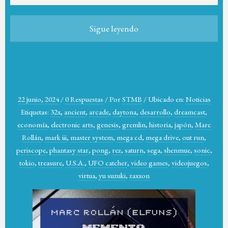
Sigue leyendo
22 junio, 2024
/
0 Respuestas
/
Por
STMB
/
Ubicado en:
Noticias
Etiquetas:
32x
,
ancient
,
arcade
,
daytona
,
desarrollo
,
dreamcast
,
economía
,
electronic arts
,
genesis
,
gremlin
,
historia
,
japón
,
Marc
Rollán
,
mark iii
,
master system
,
mega cd
,
mega drive
,
out run
,
periscope
,
phantasy star
,
pong
,
rez
,
saturn
,
sega
,
shenmue
,
sonic
,
tokio
,
treasure
,
U.S.A.
,
UFO catcher
,
video games
,
videojuegos
,
virtua
,
yu suzuki
,
zaxxon