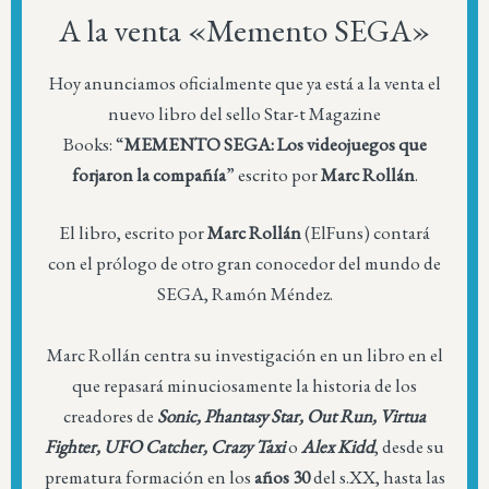
A la venta «Memento SEGA»
Hoy anunciamos oficialmente que ya está a la venta el
nuevo libro del sello Star-t Magazine
Books: “
MEMENTO SEGA: Los videojuegos que
forjaron la compañía
” escrito por
Marc Rollán
.
El libro, escrito por
Marc Rollán
(ElFuns) contará
con el prólogo de otro gran conocedor del mundo de
SEGA, Ramón Méndez.
Marc Rollán centra su investigación en un libro en el
que repasará minuciosamente la historia de los
creadores de
Sonic, Phantasy Star, Out Run, Virtua
Fighter, UFO Catcher, Crazy Taxi
o
Alex Kidd
, desde su
prematura formación en los
años 30
del s.XX, hasta las