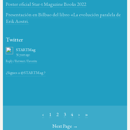
Poster oficial Star-t Magazine Books 2022
Presentación en Bilbao del libro «La evolución paralela de
Erik Aostri.
Twitter
STARTMag
56 years ago
Reply
/
Retweet
/
Favorite
¿Sigues a @STARTMag ?
‹
1
2
3
4
›
»
Next Page →