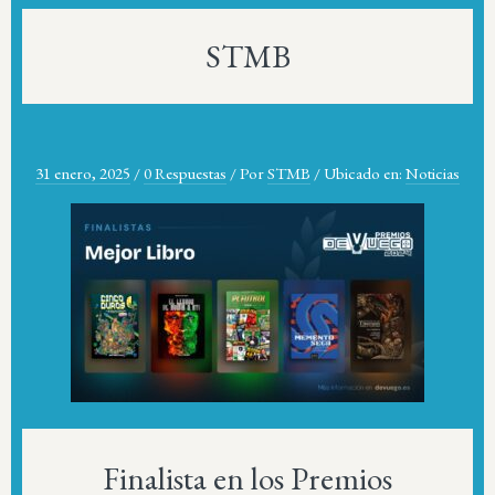
STMB
31 enero, 2025
/
0 Respuestas
/
Por
STMB
/
Ubicado en:
Noticias
Finalista en los Premios