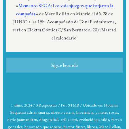
«
Memento SEGA: Los videojuegos que forjaron la
compañía
» de Marc Rollán en Madrid el día 28 de
JUNIO a las 19h. Acompañado de Toni Piedrabuena,
será en Elektra Cómic (C/ San Bernardo, 20). ¡Marcad
el calendario!
Sigue leyendo
1 junio, 2024
/
0 Respuestas
/
Por
STMB
/
Ubicado en:
Noticias
Etiquetas:
adrian suarez
,
alberto catena
,
biociencia
,
cohetes rosas
,
david jaumandreu
,
dragon ball
,
erik aostri
,
evolución paralela
,
ferran
gonzalez
,
he soñado que soñaba
,
héctor fuster
,
libros
,
Marc Rollán
,