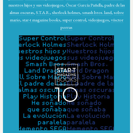
nuestros hijos y sus videojuegos
,
Óscar García Pañella
,
padre de las
almas oscuras
,
S.T.A.R.
,
sherlock holmes
,
smash bros. land
,
sobre
mario
,
star-t magazine books
,
super control
,
videojuegos
,
vísctor
porras