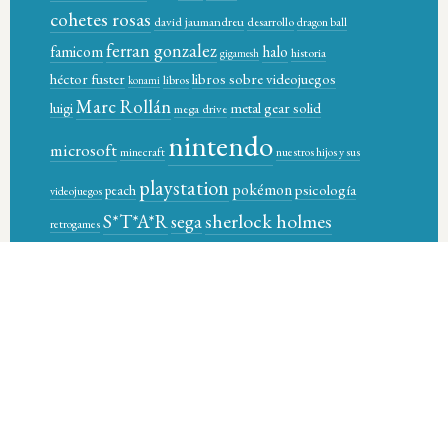
cohetes rosas
david jaumandreu
desarrollo
dragon ball
ferran gonzalez
famicom
halo
historia
gigamesh
héctor fuster
libros sobre videojuegos
libros
konami
Marc Rollán
metal gear solid
luigi
mega drive
nintendo
microsoft
minecraft
nuestros hijos y sus
playstation
pokémon
psicología
peach
videojuegos
sherlock holmes
S*T*A*R
sega
retrogames
star-t magazine books
sony
supernintendo
super control
video games
videojuegos
xbox
videogames
wario
Óscar García Pañella