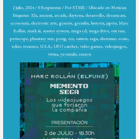
2 julio, 2024
/
0 Respuestas
/
Por
STMB
/
Ubicado en:
Noticias
Etiquetas:
32x
,
ancient
,
arcade
,
daytona
,
desarrollo
,
dreamcast
,
economía
,
electronic arts
,
genesis
,
gremlin
,
historia
,
japón
,
Marc
Rollán
,
mark iii
,
master system
,
mega cd
,
mega drive
,
out run
,
periscope
,
phantasy star
,
pong
,
rez
,
saturn
,
sega
,
shenmue
,
sonic
,
tokio
,
treasure
,
U.S.A.
,
UFO catcher
,
video games
,
videojuegos
,
virtua
,
yu suzuki
,
zaxxon