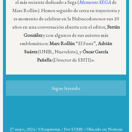
el más reciente dedicado a Sega (
Memento SEGA
de
Marc Rollán). Hemos seguido de cerca su trayectoria y
es momento de celebrar en la Nabucodonosor sus 10
años en una conversación abierta con el editor,
Ferrán
González
y con algunos de sus autores más
emblemáticos:
Marc Rollán
“El Funs”,
Adrián
Suárez
(UNIR, Nuevebits), y
Óscar García
Pañella
(Director de ENTI)».
Sigue leyendo
27 mayo, 2024
/
0 Respuestas
/
Por
STMB
/
Ubicado en:
Noticias