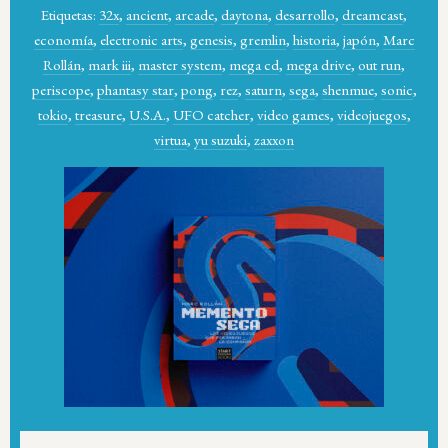
Etiquetas:
32x
,
ancient
,
arcade
,
daytona
,
desarrollo
,
dreamcast
,
economía
,
electronic arts
,
genesis
,
gremlin
,
historia
,
japón
,
Marc
Rollán
,
mark iii
,
master system
,
mega cd
,
mega drive
,
out run
,
periscope
,
phantasy star
,
pong
,
rez
,
saturn
,
sega
,
shenmue
,
sonic
,
tokio
,
treasure
,
U.S.A.
,
UFO catcher
,
video games
,
videojuegos
,
virtua
,
yu suzuki
,
zaxxon