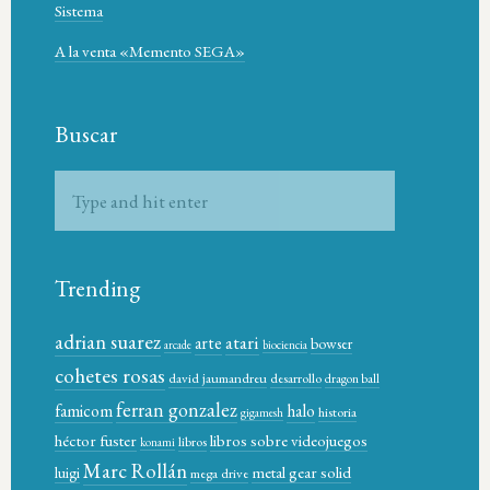
Sistema
A la venta «Memento SEGA»
Buscar
Trending
adrian suarez
atari
arte
bowser
arcade
biociencia
cohetes rosas
david jaumandreu
desarrollo
dragon ball
ferran gonzalez
famicom
halo
historia
gigamesh
héctor fuster
libros sobre videojuegos
libros
konami
Marc Rollán
metal gear solid
luigi
mega drive