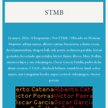
STMB
16 mayo, 2024
/
0 Respuestas
/
Por
STMB
/
Ubicado en:
Noticias
Etiquetas:
adrian suarez
,
alberto catena
,
biociencia
,
cohetes rosas
,
david jaumandreu
,
dragon ball
,
erik aostri
,
evolución paralela
,
ferran
gonzalez
,
he soñado que soñaba
,
héctor fuster
,
libros
,
Marc Rollán
,
nuestros hijos y sus videojuegos
,
Óscar García Pañella
,
padre de las
almas oscuras
,
S.T.A.R.
,
sherlock holmes
,
smash bros. land
,
sobre
mario
,
star-t magazine books
,
super control
,
videojuegos
,
vísctor
porras