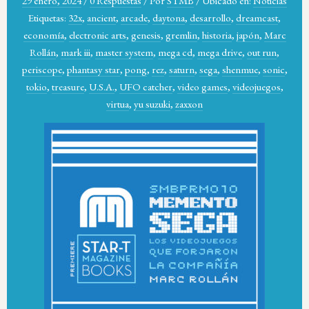
29 enero, 2024
/
0 Respuestas
/
Por
STMB
/
Ubicado en:
Noticias
Etiquetas:
32x
,
ancient
,
arcade
,
daytona
,
desarrollo
,
dreamcast
,
economía
,
electronic arts
,
genesis
,
gremlin
,
historia
,
japón
,
Marc
Rollán
,
mark iii
,
master system
,
mega cd
,
mega drive
,
out run
,
periscope
,
phantasy star
,
pong
,
rez
,
saturn
,
sega
,
shenmue
,
sonic
,
tokio
,
treasure
,
U.S.A.
,
UFO catcher
,
video games
,
videojuegos
,
virtua
,
yu suzuki
,
zaxxon