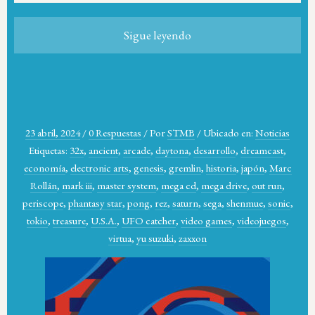
Sigue leyendo
23 abril, 2024
/
0 Respuestas
/
Por
STMB
/
Ubicado en:
Noticias
Etiquetas:
32x
,
ancient
,
arcade
,
daytona
,
desarrollo
,
dreamcast
,
economía
,
electronic arts
,
genesis
,
gremlin
,
historia
,
japón
,
Marc
Rollán
,
mark iii
,
master system
,
mega cd
,
mega drive
,
out run
,
periscope
,
phantasy star
,
pong
,
rez
,
saturn
,
sega
,
shenmue
,
sonic
,
tokio
,
treasure
,
U.S.A.
,
UFO catcher
,
video games
,
videojuegos
,
virtua
,
yu suzuki
,
zaxxon