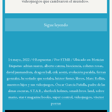
videojuegos que cambiaron el mundo».
Sigue leyendo
14 mayo, 2022
/
0 Respuestas
/
Por
STMB
/
Ubicado en:
Noticias
Etiquetas:
adrian suarez
,
alberto catena
,
biociencia
,
cohetes rosas
,
david jaumandreu
,
dragon ball
,
erik aostri
,
evolución paralela
,
ferran
gonzalez
,
he soñado que soñaba
,
héctor fuster
,
libros
,
Marc Rollán
,
nuestros hijos y sus videojuegos
,
Óscar García Pañella
,
padre de las
almas oscuras
,
S.T.A.R.
,
sherlock holmes
,
smash bros. land
,
sobre
mario
,
star-t magazine books
,
super control
,
videojuegos
,
vísctor
porras