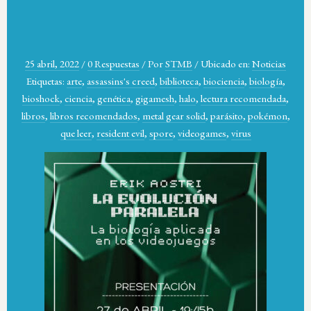
25 abril, 2022
/
0 Respuestas
/
Por
STMB
/
Ubicado en:
Noticias
Etiquetas:
arte
,
assassins's creed
,
biblioteca
,
biociencia
,
biología
,
bioshock
,
ciencia
,
genética
,
gigamesh
,
halo
,
lectura recomendada
,
libros
,
libros recomendados
,
metal gear solid
,
parásito
,
pokémon
,
que leer
,
resident evil
,
spore
,
videogames
,
virus