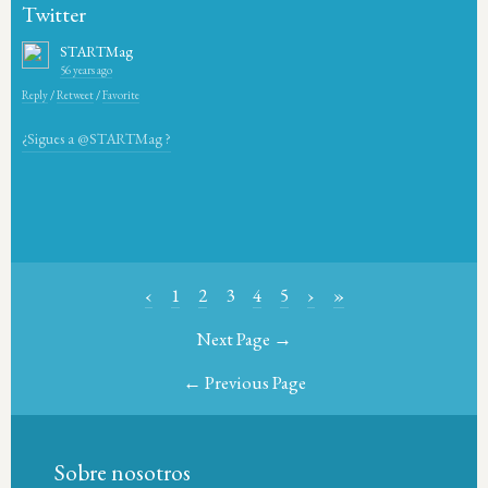
Twitter
STARTMag
56 years ago
Reply
/
Retweet
/
Favorite
¿Sigues a @STARTMag ?
‹
1
2
3
4
5
›
»
Next Page →
← Previous Page
Sobre nosotros