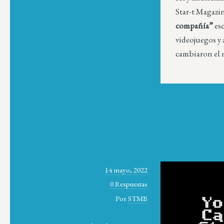
Star-t Magazi
compañía”
esc
videojuegos y 
cambiaron e
14 mayo, 2022
0 Respuestas
Por
STMB