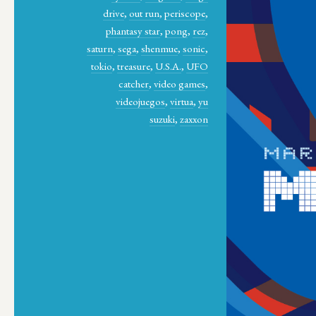
drive
,
out run
,
periscope
,
phantasy star
,
pong
,
rez
,
saturn
,
sega
,
shenmue
,
sonic
,
tokio
,
treasure
,
U.S.A.
,
UFO
catcher
,
video games
,
videojuegos
,
virtua
,
yu
suzuki
,
zaxxon