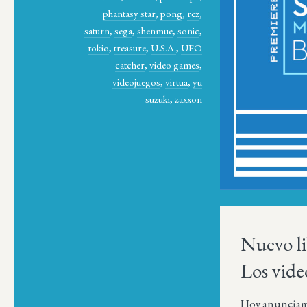
phantasy star
,
pong
,
rez
,
saturn
,
sega
,
shenmue
,
sonic
,
tokio
,
treasure
,
U.S.A.
,
UFO
catcher
,
video games
,
videojuegos
,
virtua
,
yu
suzuki
,
zaxxon
Nuevo l
Los vide
Hoy anunciamo