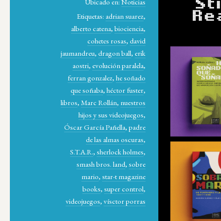
Ubicado en:
Noticias
Etiquetas:
adrian suarez
,
alberto catena
,
biociencia
,
cohetes rosas
,
david
jaumandreu
,
dragon ball
,
erik
aostri
,
evolución paralela
,
ferran gonzalez
,
he soñado
que soñaba
,
héctor fuster
,
libros
,
Marc Rollán
,
nuestros
hijos y sus videojuegos
,
Óscar García Pañella
,
padre
de las almas oscuras
,
S.T.A.R.
,
sherlock holmes
,
smash bros. land
,
sobre
mario
,
star-t magazine
books
,
super control
,
videojuegos
,
vísctor porras