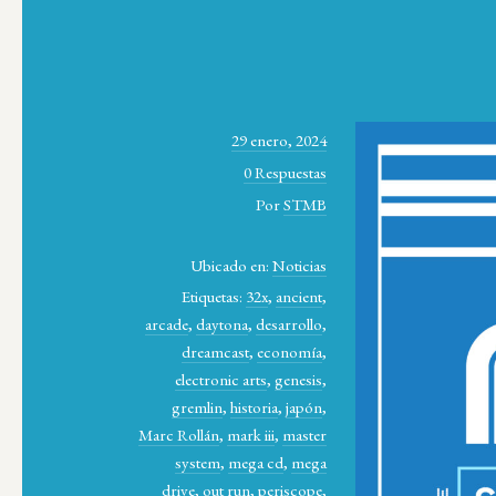
29 enero, 2024
0 Respuestas
Por
STMB
Ubicado en:
Noticias
Etiquetas:
32x
,
ancient
,
arcade
,
daytona
,
desarrollo
,
dreamcast
,
economía
,
electronic arts
,
genesis
,
gremlin
,
historia
,
japón
,
Marc Rollán
,
mark iii
,
master
system
,
mega cd
,
mega
drive
,
out run
,
periscope
,