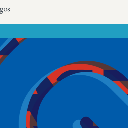
gos
Más sobre este lib