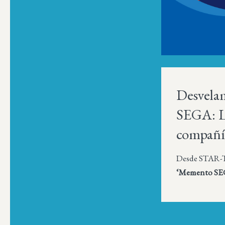
Desvelam
SEGA: Lo
compañí
Desde STAR-T
‘Memento SEGA