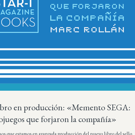
ibro en producción: «Memento SEGA:
ojuegos que forjaron la compañía»
s que estamos en avanzada producción del nuevo libro del sello