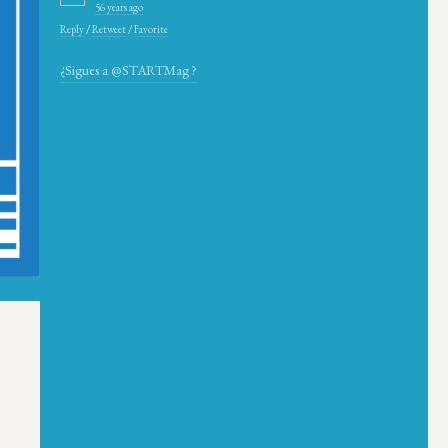
56 years ago
Reply
/
Retweet
/
Favorite
¿Sigues a @STARTMag ?