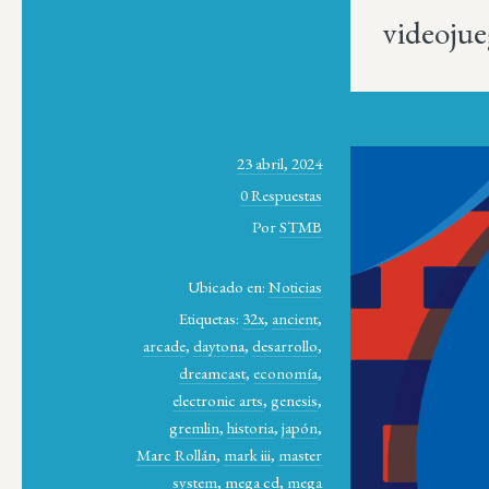
videojue
23 abril, 2024
0 Respuestas
Por
STMB
Ubicado en:
Noticias
Etiquetas:
32x
,
ancient
,
arcade
,
daytona
,
desarrollo
,
dreamcast
,
economía
,
electronic arts
,
genesis
,
gremlin
,
historia
,
japón
,
Marc Rollán
,
mark iii
,
master
system
,
mega cd
,
mega